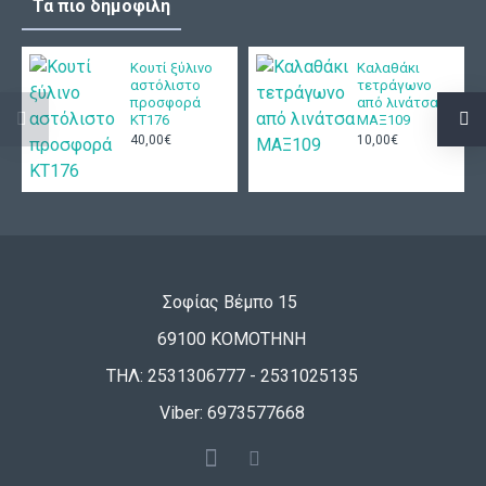
Τα πιο δημοφιλή
Κουτί ξύλινο
Καλαθάκι
αστόλιστο
τετράγωνο
προσφορά
από λινάτσα
ΚΤ176
ΜΑΞ109
40,00€
10,00€
Σοφίας Βέμπο 15
69100 ΚΟΜΟΤΗΝΗ
ΤΗΛ: 2531306777 - 2531025135
Viber: 6973577668