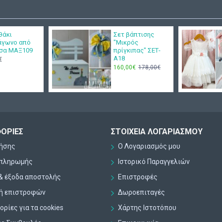
θάκι
Σετ βάπτισης
άγωνο από
"Μικρός
τσα ΜΑΞ109
πρίγκιπας" ΣΕΤ-
Α18
€
160,00€
178,00€
ΟΡΊΕΣ
ΣΤΟΙΧΕΊΑ ΛΟΓΑΡΙΑΣΜΟΎ
ρήσης
Ο Λογαριασμός μου
 πληρωμής
Ιστορικό Παραγγελιών
& έξοδα αποστολής
Επιστροφές
κή επιστροφών
Δωροεπιταγές
ρίες για τα cookies
Χάρτης Ιστοτόπου