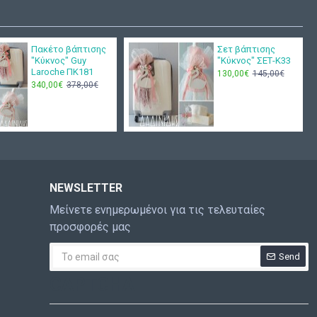
Πακέτο βάπτισης
Σετ βάπτισης
"Κύκνος" Guy
"Κύκνος" ΣΕΤ-Κ33
Laroche ΠΚ181
130,00€
145,00€
340,00€
378,00€
NEWSLETTER
Μείνετε ενημερωμένοι για τις τελευταίες
προσφορές μας
Send
CAPTCHA