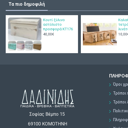
Τα πιο δημοφιλή
Κουτί ξύλινο
Καλα
αστόλιστο
τετρ
προσφορά ΚΤ176
λινά
40,00€
10,00
ΠΛΗΡΟΦ
Όροι χ
Τρόποι
Τρόποι 
Πολιτι
Σοφίας Βέμπο 15
Πληροφο
69100 ΚΟΜΟΤΗΝΗ