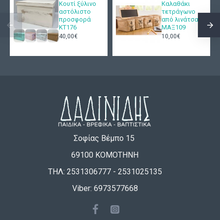
Κουτί ξύλινο
Καλαθάκι
αστόλιστο
τετράγωνο
προσφορά
από λινάτσα
ΚΤ176
ΜΑΞ109
40,00€
10,00€
Σοφίας Βέμπο 15
69100 ΚΟΜΟΤΗΝΗ
ΤΗΛ: 2531306777 - 2531025135
Viber: 6973577668