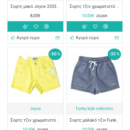
Σορτς μακό Joyce 2333854
Σορτς τζιν χρωματιστό ψηλόμεσο Joyce 14060
8,00€
10,00€
20,00€
Αγορά τώρα
Αγορά τώρα
-50 %
-33 %
Joyce
Funky kids collection
Σορτς τζιν χρωματιστό Joyce 14058
Σορτς μαλακό τζιν Funky 122-532108
10,00€
10,00€
20,00€
15,00€