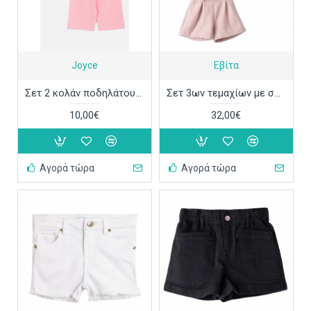
Joyce
Εβίτα
Σετ 2 κολάν ποδηλάτου Joyce 2511405
Σετ 3ων τεμαχίων με σορτσάκι Εβίτα 243231
10,00€
32,00€
Αγορά τώρα
Αγορά τώρα