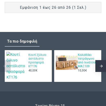
Εμφάνιση 1 έως 26 από 26 (1 Σελ.)
Τα πιο δημοφιλή
Κουτί ξύλινο
Καλαθάκι
αστόλιστο
τετράγωνο
προσφορά
από λινάτσα
ΚΤ176
ΜΑΞ109
40,00€
10,00€
Σοφίας Βέμπο 15