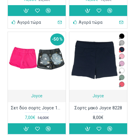
Αγορά τώρα
Αγορά τώρα
-50 %
Joyce
Joyce
Σετ δύο σορτς Joyce 13811
Σορτς μακό Joyce 8228
7,00€
8,00€
14,00€