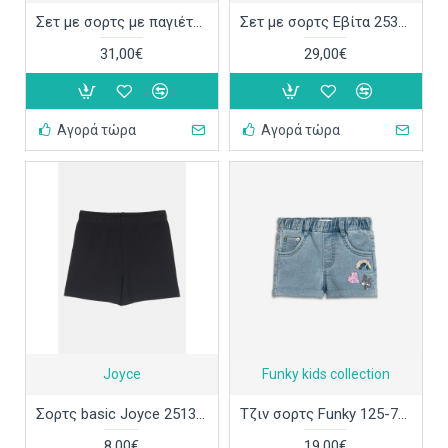
Σετ με σορτς με παγιέτες Εβίτα 255064
Σετ με σορτς Εβίτα 253057
31,00€
29,00€
Αγορά τώρα
Αγορά τώρα
Joyce
Funky kids collection
Σορτς basic Joyce 2513412
Τζιν σορτς Funky 125-732102
8,00€
19,00€