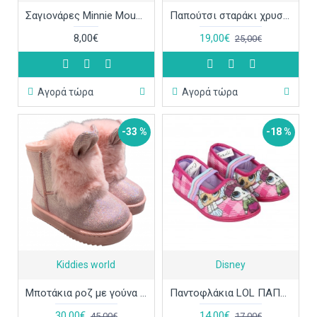
Σαγιονάρες Minnie Mouse Disney D09975WR
Παπούτσι σταράκι χρυσό ΠΑΠ652
8,00€
19,00€
25,00€
Αγορά τώρα
Αγορά τώρα
-33 %
-18 %
Kiddies world
Disney
Μποτάκια ροζ με γούνα και αυτάκια ΠΑΠ651
Παντοφλάκια LOL ΠΑΠ607
30,00€
14,00€
45,00€
17,00€