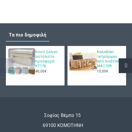
Τα πιο δημοφιλή
Κουτί ξύλινο
Καλαθάκι
αστόλιστο
τετράγωνο
προσφορά
από λινάτσα
ΚΤ176
ΜΑΞ109
40,00€
10,00€
Σοφίας Βέμπο 15
69100 ΚΟΜΟΤΗΝΗ