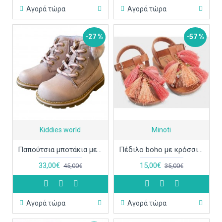
Αγορά τώρα
Αγορά τώρα
-27 %
-57 %
Kiddies world
Minoti
Παπούτσια μποτάκια με γούνα ροζ ΠΑΠ582
Πέδιλο boho με κρόσσια Minoti ΠΑΠ560
33,00€
15,00€
45,00€
35,00€
Αγορά τώρα
Αγορά τώρα