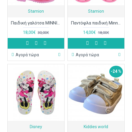
Stamion
Stamion
Παιδική γαλότσα MINNIE D08452WR
Παντόφλα παιδική Minnie Mouse Disney D93614WR
18,00€
14,00€
30,00€
18,00€
Αγορά τώρα
Αγορά τώρα
-24 %
Disney
Kiddies world