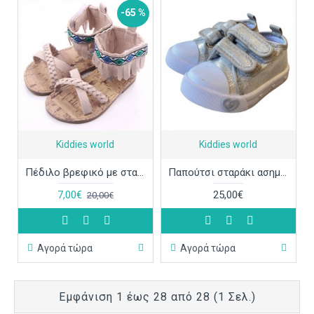
-65 %
Kiddies world
Kiddies world
Πέδιλο βρεφικό με σταθερό πάτο boho ΠΑΚ599
Παπούτσι σταράκι ασημί ΠΑΠ511
7,00€
25,00€
20,00€
Αγορά τώρα
Αγορά τώρα
Εμφάνιση 1 έως 28 από 28 (1 Σελ.)