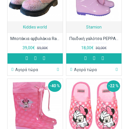
Kiddies world
Stamion
Μποτάκια αρβυλάκια Rainbow ΠΑΠ676
Παιδική γαλότσα PEPPA PIG PP08401
39,00€
18,00€
59,00€
30,00€
Αγορά τώρα
Αγορά τώρα
-40 %
-22 %