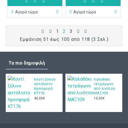
Αγορά τώρα
Αγορά τώρα
1
2
3
Εμφάνιση 51 έως 100 από 118 (3 Σελ.)
Τα πιο δημοφιλή
Κουτί ξύλινο
Καλαθάκι
αστόλιστο
τετράγωνο
προσφορά
από λινάτσα
ΚΤ176
ΜΑΞ109
40,00€
10,00€