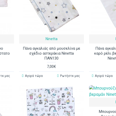
Ninetta
ύο
Πάνα αγκαλιάς από μουσελίνα με
Πάνα αγκαλ
όστατο
σχέδιο αστεράκια Ninetta
καρό ρέλι β
ΠΑΝ130
Nine
7,00€
τε μας
Αγορά τώρα
Ρωτήστε μας
Αγορά τώρα
Μπουρνού