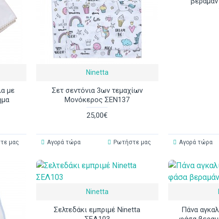
βεραμάν
Ninetta
λα με
Σετ σεντόνια 3ων τεμαχίων
ημα
Μονόκερος ΣΕΝ137
25,00€
τε μας
Αγορά τώρα
Ρωτήστε μας
Αγορά τώρα
Ninetta
Σελτεδάκι εμπριμέ Ninetta
Πάνα αγκαλ
ΣΕΛ103
φάσα βεραμ