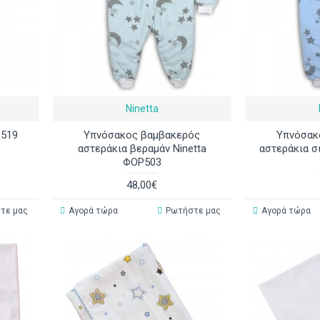
Ninetta
Ρ519
Υπνόσακος βαμβακερός
Υπνόσακ
αστεράκια βεραμάν Ninetta
αστεράκια σ
ΦΟΡ503
48,00€
τε μας
Αγορά τώρα
Ρωτήστε μας
Αγορά τώρα