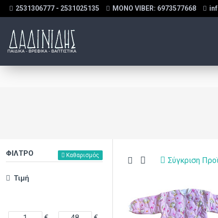
2531306777 - 2531025135
MONO VIBER: 6973577668
in
ΦΊΛΤΡΟ
Καθαρισμός
Σύγκριση Προ
Τιμή
€
€