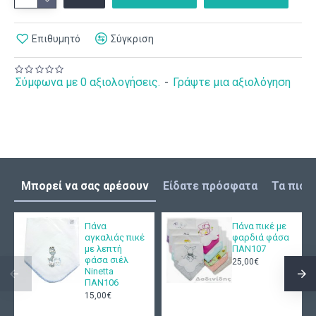
Επιθυμητό
Σύγκριση
Σύμφωνα με 0 αξιολογήσεις.
-
Γράψτε μια αξιολόγηση
Μπορεί να σας αρέσουν
Είδατε πρόσφατα
Τα πιο 
Πάνα
Πάνα πικέ με
αγκαλιάς πικέ
φαρδιά φάσα
με λεπτή
ΠΑΝ107
φάσα σιέλ
25,00€
Ninetta
ΠΑΝ106
15,00€