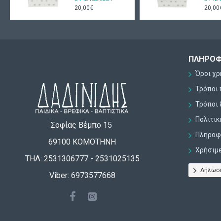
20,00€
20,00
ΠΛΗΡΟΦ
Όροι χ
Τρόποι
Τρόποι 
Πολιτι
Σοφίας Βέμπο 15
Πληροφο
69100 ΚΟΜΟΤΗΝΗ
Χρήσιμ
ΤΗΛ: 2531306777 - 2531025135
Δήλωσ
Viber: 6973577668