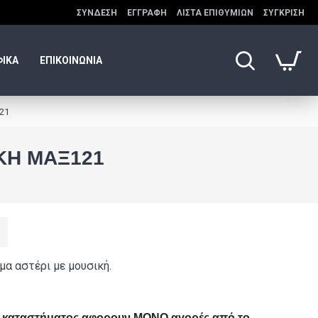
ΣΎΝΔΕΣΗ
ΕΓΓΡΑΦΉ
ΛΊΣΤΑ ΕΠΙΘΥΜΙΏΝ
ΣΎΓΚΡΙΣΗ
ΦΙΚΑ
ΕΠΙΚΟΙΝΩΝΙΑ
121
ΙΚΉ ΜΑΞ121
μα αστέρι με μουσική.
ού καταστήματος αφορουν ΜΟΝΟ αγορές από το