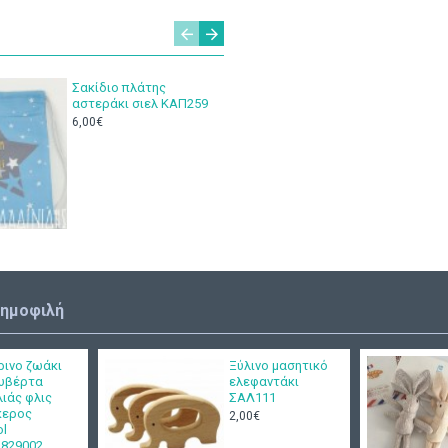
Σακίδιο πλάτης
Πέδιλο 
αστεράκι σιελ ΚΑΠ259
μπλέ ΠΑ
6,00€
7,00€
12
δημοφιλή
ρινο ζωάκι
Ξύλινο μασητικό
ουβέρτα
ελεφαντάκι
ιάς φλις
ΣΑΛ111
κερος
2,00€
ol
1829002