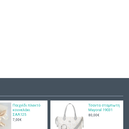
με αστεράκια
Παιδικό μαξιλάρι
Π605
αστέρι με μουσική
ΜΑΞ120
,00€
17,00€
Παιχνίδι πλεκτό
Τσαντα σταμπωτη
κουνελάκι
Mayoral 19031
ΣΑΛ125
80,00€
7,00€