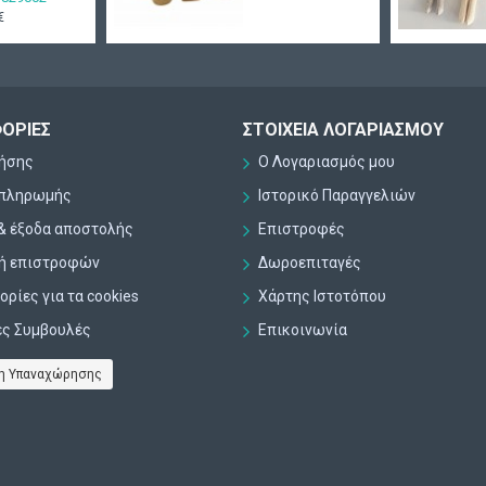
€
ΟΡΊΕΣ
ΣΤΟΙΧΕΊΑ ΛΟΓΑΡΙΑΣΜΟΎ
ρήσης
Ο Λογαριασμός μου
 πληρωμής
Ιστορικό Παραγγελιών
& έξοδα αποστολής
Επιστροφές
κή επιστροφών
Δωροεπιταγές
ρίες για τα cookies
Χάρτης Ιστοτόπου
ες Συμβουλές
Επικοινωνία
η Υπαναχώρησης