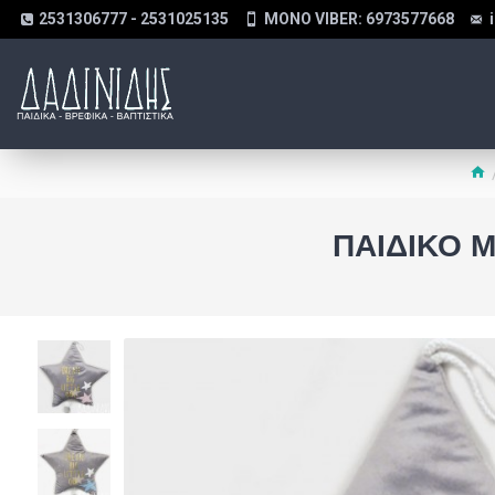
2531306777 - 2531025135
MONO VIBER: 6973577668
ΠΑΙΔΙΚΌ Μ