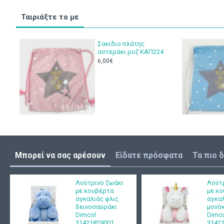
Ταιριάξτε το με
Σακίδιο πλάτης
αστεράκι ροζ ΚΑΠ224
6,00€
Μπορεί να σας αρέσουν
Είδατε πρόσφατα
Τα πιο 
Λούτρινο ζωάκι
Λούτ
με κουβέρτα
με κ
αγκαλιάς φλις
αγκαλ
δεινοσαυράκι
μονό
Dimcol
Dimc
31421829001
3142