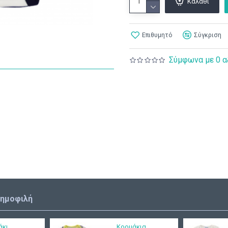
Καλάθι
Επιθυμητό
Σύγκριση
Σύμφωνα με 0 α
δημοφιλή
άκι
Κορμάκια