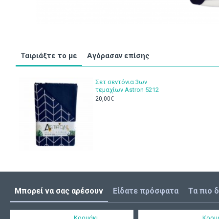
Ταιριάξτε το με
Αγόρασαν επίσης
Σετ σεντόνια 3ων
τεμαχίων Astron 5212
20,00€
Μπορεί να σας αρέσουν
Είδατε πρόσφατα
Τα πιο 
Κορμάκι
Κορμ