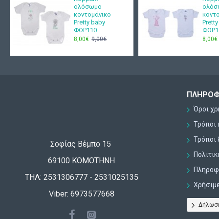
ολόσωμο
ολόσ
κοντομάνικο
κοντ
Pretty baby
Prett
ΦΟΡ110
ΦΟΡ1
8,00€
9,00€
8,00€
ΠΛΗΡΟΦ
Όροι χ
Τρόποι
Τρόποι 
Σοφίας Βέμπο 15
Πολιτι
69100 ΚΟΜΟΤΗΝΗ
Πληροφο
ΤΗΛ: 2531306777 - 2531025135
Χρήσιμ
Viber: 6973577668
Δήλωσ