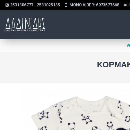
2531306777 - 2531025135
MONO VIBER: 6973577668
ΚΟΡΜΆΚ