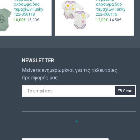
ολόσωμα δύο
ολόσωμα δύο
τεμαχίων Funky
τεμαχίων Funky
122-050118
222-060115
10,00€
15,00€
12,00€
14,50€
NEWSLETTER
Μείνετε ενημερωμένοι για τις τελευταίες
προσφορές μας
Send
CAPTCHA
Συμπληρώστε την
ακόλουθη επαλήθευση
captcha