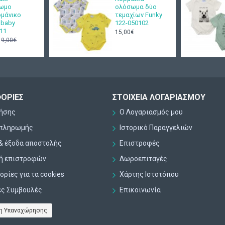
ωμο
ολόσωμα δύο
ομάνικο
τεμαχίων Funky
y baby
122-050102
11
15,00€
9,00€
ΟΡΊΕΣ
ΣΤΟΙΧΕΊΑ ΛΟΓΑΡΙΑΣΜΟΎ
ρήσης
Ο Λογαριασμός μου
 πληρωμής
Ιστορικό Παραγγελιών
& έξοδα αποστολής
Επιστροφές
κή επιστροφών
Δωροεπιταγές
ρίες για τα cookies
Χάρτης Ιστοτόπου
ες Συμβουλές
Επικοινωνία
η Υπαναχώρησης