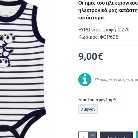
Οι τιμές του ηλεκτρονικ
ηλεκτρονικό μας κατάστημ
κατάστημα.
ΕΥΡΩ επιστροφή:
0,27€
Κωδικός:
ΦΟΡ606
9,00€
Πληρωμή με μετρητά, αν
Διαθέσιμα μεγέθη
3 μηνών