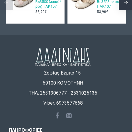
Bs3500 λευκό/
Bs3523 εκρού
ροζ ΠΑΚ157
ΠΑΚ107
53,90€
53,90€
Σοφίας Βέμπο 15
69100 ΚΟΜΟΤΗΝΗ
ΤΗΛ: 2531306777 - 2531025135
Viber: 6973577668
ΠΛΗΡΟΦΟΡΊΕΣ