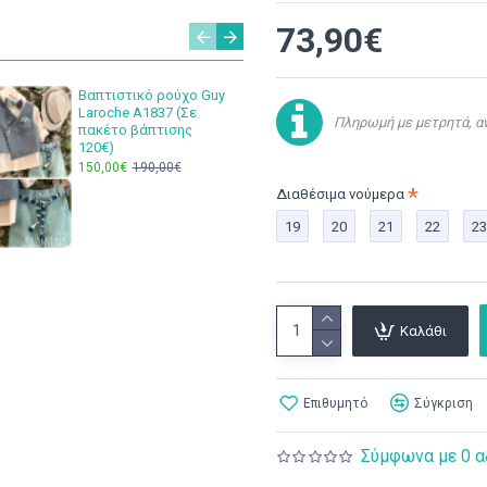
73,90€
Βαπτιστικό ρούχο Guy
Σετ βάπ
Laroche Α1837 (Σε
Dior Blue
Πληρωμή με μετρητά, αν
πακέτο βάπτισης
Α101
120€)
180,00€
150,00€
190,00€
Διαθέσιμα νούμερα
19
20
21
22
23
Καλάθι
Επιθυμητό
Σύγκριση
Σύμφωνα με 0 α