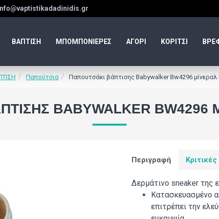
info@vaptistikadadinidis.gr
ΒΑΠΤΙΣΗ
ΜΠΟΜΠΟΝΙΕΡΕΣ
ΑΓΟΡΙ
ΚΟΡΙΤΣΙ
ΒΡΕ
ΠΤΙΣΗ
Παπούτσια
Παπουτσάκι βάπτισης Babywalker Bw4296 μίνεραλ
ΠΤΙΣΗΣ BABYWALKER BW4296 
Περιγραφή
Κριτικές
Δερμάτινο sneaker της 
Κατασκευασμένο απ
επιτρέπει την ελε
ευκαμψία.