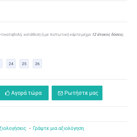
τισης "Baby
 Safari" ΣΕΤ-
τικαταβολή, κατάθεση ή με πιστωτική κάρτα μέχρι
12 άτοκες δόσεις.
200,00€
24
25
26
Αγορά τώρα
Ρωτήστε μας
ξιολογήσεις.
-
Γράψτε μια αξιολόγηση