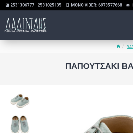
2531306777 - 2531025135
MONO VIBER: 6973577668
ΒΑ
ΠΑΠΟΥΤΣΆΚΙ ΒΆ