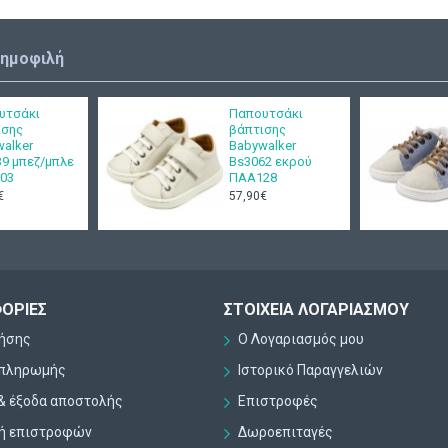
δημοφιλή
υτσάκι
Παπουτσάκι
ισης
βάπτισης
alker
Babywalker
9 μπεζ/μπλε
Bs3062 εκρού
03
ΠΑΑ128
€
57,90€
ΟΡΊΕΣ
ΣΤΟΙΧΕΊΑ ΛΟΓΑΡΙΑΣΜΟΎ
ρήσης
Ο Λογαριασμός μου
 πληρωμής
Ιστορικό Παραγγελιών
& έξοδα αποστολής
Επιστροφές
κή επιστροφών
Δωροεπιταγές