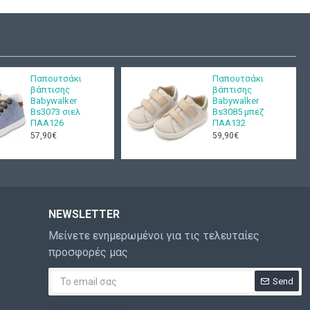
Παπουτσάκι
Παπουτσάκι
βάπτισης
βάπτισης
Babywalker
Babywalker
Bs3073 σιελ
Bs3085 μπεζ
ΠΑΑ126
ΠΑΑ132
57,90€
59,90€
NEWSLETTER
Μείνετε ενημερωμένοι για τις τελευταίες
προσφορές μας
Send
CAPTCHA