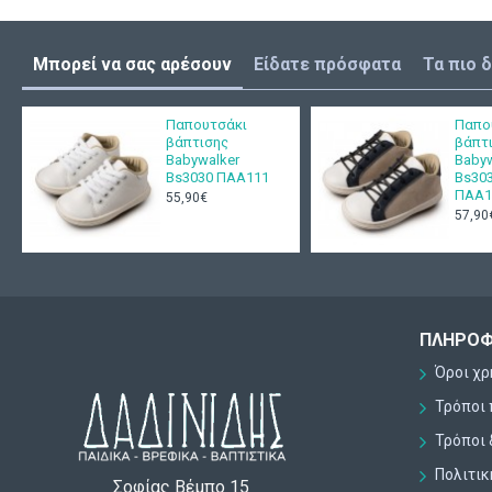
Μπορεί να σας αρέσουν
Είδατε πρόσφατα
Τα πιο 
Παπουτσάκι
Παπο
βάπτισης
βάπτ
Babywalker
Babyw
Bs3030 ΠΑΑ111
Bs303
ΠΑΑ1
55,90€
57,90
ΠΛΗΡΟΦ
Όροι χ
Τρόποι
Τρόποι 
Πολιτι
Σοφίας Βέμπο 15