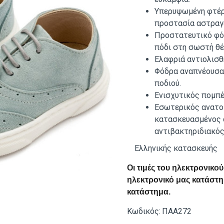
Υπερυψωμένη φτέρν
προστασία αστραγ
Προστατευτικό φόρ
πόδι στη σωστή θέ
Ελαφριά αντιολισθ
Φόδρα αναπνέουσα,
ποδιού.
Ενισχυτικός πομπέ
Εσωτερικός ανατο
κατασκευασμένος 
αντιβακτηριδιακό
Ελληνικής κατασκευής
Οι τιμές του ηλεκτρονικ
ηλεκτρονικό μας κατάστημ
κατάστημα.
Κωδικός:
ΠΑΑ272