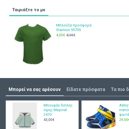
Ταιριάξτε το με
Μπλούζα προσφορά
Stamion 95705
4,00€
8,00€
Μπορεί να σας αρέσουν
Είδατε πρόσφατα
Τα πιο 
Mπουφάν διπλής
Αθλη
όψης Mayoral
παπο
2410
φωτά
43,00€
29,00