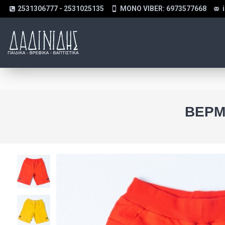
2531306777 - 2531025135
MONO VIBER: 6973577668
ΒΕΡΜ