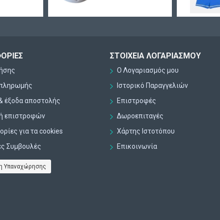
ΟΡΊΕΣ
ΣΤΟΙΧΕΊΑ ΛΟΓΑΡΙΑΣΜΟΎ
ρήσης
Ο Λογαριασμός μου
 πληρωμής
Ιστορικό Παραγγελιών
& έξοδα αποστολής
Επιστροφές
κή επιστροφών
Δωροεπιταγές
ρίες για τα cookies
Χάρτης Ιστοτόπου
ες Συμβουλές
Επικοινωνία
η Υπαναχώρησης