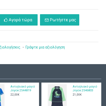
Αγορά τώρα
Ρωτήστε μας
ξιολογήσεις.
-
Γράψτε μια αξιολόγηση
Αντιηλιακό μαγιό
Αντιηλιακό μαγιό
Joyce 2544819
Joyce 2546803
22,00€
21,00€