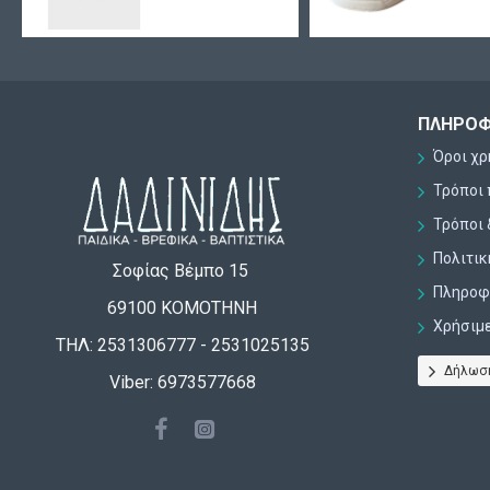
ΠΛΗΡΟΦ
Όροι χ
Τρόποι
Τρόποι 
Πολιτι
Σοφίας Βέμπο 15
Πληροφο
69100 ΚΟΜΟΤΗΝΗ
Χρήσιμ
ΤΗΛ: 2531306777 - 2531025135
Δήλωσ
Viber: 6973577668