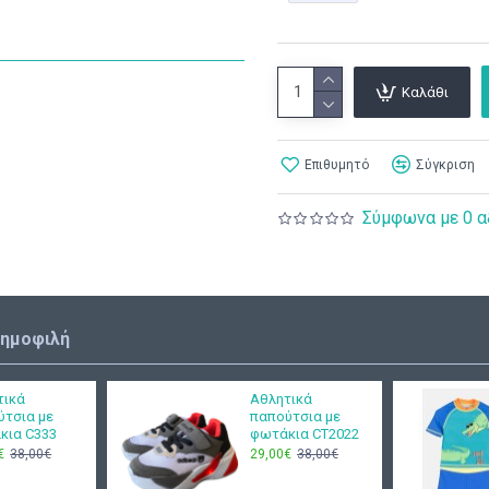
Καλάθι
Επιθυμητό
Σύγκριση
Σύμφωνα με 0 α
δημοφιλή
τικά
Αθλητικά
ύτσια με
παπούτσια με
κια C333
φωτάκια CT2022
€
38,00€
29,00€
38,00€