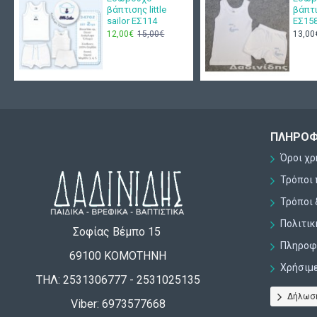
βάπτισης little
βάπτ
sailor ΕΣ114
ΕΣ15
12,00€
15,00€
13,00
ΠΛΗΡΟΦ
Όροι χ
Τρόποι
Τρόποι 
Πολιτι
Σοφίας Βέμπο 15
Πληροφο
69100 ΚΟΜΟΤΗΝΗ
Χρήσιμ
ΤΗΛ: 2531306777 - 2531025135
Δήλωσ
Viber: 6973577668