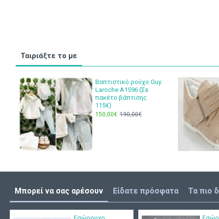
Ταιριάξτε το με
Βαπτιστικό ρούχο Guy
Laroche Α1596 (Σε
πακέτο βάπτισης
115€)
150,00€
190,00€
Μπορεί να σας αρέσουν
Είδατε πρόσφατα
Τα πιο 
Εσώρουχο
Εσώρ