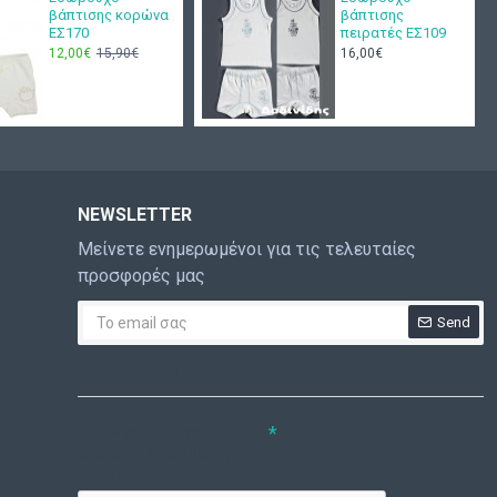
βάπτισης κορώνα
βάπτισης
ΕΣ170
πειρατές ΕΣ109
12,00€
15,90€
16,00€
NEWSLETTER
Μείνετε ενημερωμένοι για τις τελευταίες
προσφορές μας
Send
CAPTCHA
Συμπληρώστε την
ακόλουθη επαλήθευση
captcha