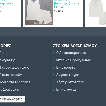
ισης seas
βάπτισης ζωάκια
8
ΕΣ164
€
17,00€
ΟΡΊΕΣ
ΣΤΟΙΧΕΊΑ ΛΟΓΑΡΙΑΣΜΟΎ
ρήσης
Ο Λογαριασμός μου
 πληρωμής
Ιστορικό Παραγγελιών
& έξοδα αποστολής
Επιστροφές
κή επιστροφών
Δωροεπιταγές
ρίες για τα cookies
Χάρτης Ιστοτόπου
ες Συμβουλές
Επικοινωνία
η Υπαναχώρησης