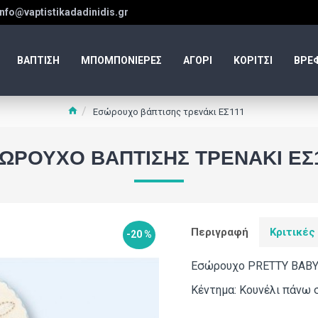
info@vaptistikadadinidis.gr
ΒΑΠΤΙΣΗ
ΜΠΟΜΠΟΝΙΕΡΕΣ
ΑΓΟΡΙ
ΚΟΡΙΤΣΙ
ΒΡΕ
Εσώρουχο βάπτισης τρενάκι ΕΣ111
ΏΡΟΥΧΟ ΒΆΠΤΙΣΗΣ ΤΡΕΝΆΚΙ ΕΣ
Περιγραφή
Κριτικές
-20 %
Εσώρουχο PRETTY BABY 
Κέντημα: Κουνέλι πάνω σ