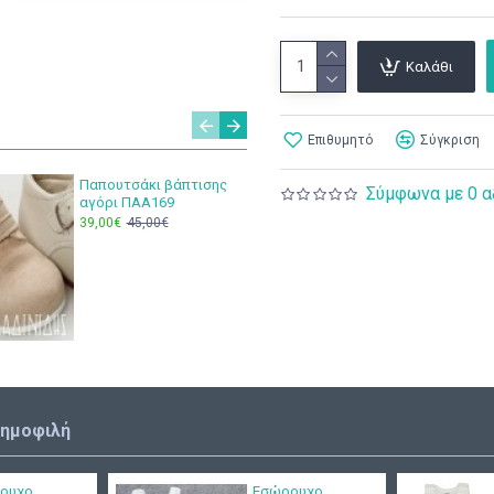
Καλάθι
Επιθυμητό
Σύγκριση
Παπουτσάκι βάπτισης
Χειροπο
Σύμφωνα με 0 α
αγόρι ΠΑΑ169
ευχολόγ
ΕΥΧ138
39,00€
45,00€
35,00€
δημοφιλή
ουχο
Εσώρουχο