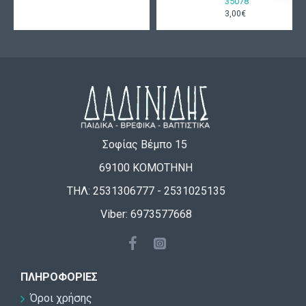
35078
3,00€
Σοφίας Βέμπο 15
69100 ΚΟΜΟΤΗΝΗ
ΤΗΛ: 2531306777 - 2531025135
Viber: 6973577668
ΠΛΗΡΟΦΟΡΊΕΣ
Όροι χρήσης