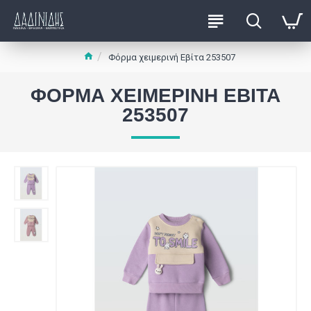
Φόρμα χειμερινή Εβίτα 253507
ΦΌΡΜΑ ΧΕΙΜΕΡΙΝΉ ΕΒΊΤΑ
253507