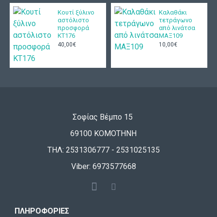
Κουτί ξύλινο
Καλαθάκι
αστόλιστο
τετράγωνο
προσφορά
από λινάτσα
ΚΤ176
ΜΑΞ109
40,00€
10,00€
Σοφίας Βέμπο 15
69100 ΚΟΜΟΤΗΝΗ
ΤΗΛ: 2531306777 - 2531025135
Viber: 6973577668
ΠΛΗΡΟΦΟΡΊΕΣ