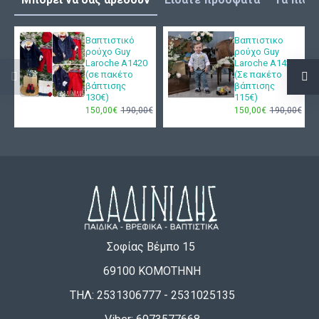
Βαπτιστικό
Βαπτιστικο
ρούχο Guy
ρούχο Guy
Laroche Α1420
Laroche Α1424
(σε πακέτο
(Σε πακέτο
βάπτισης
βάπτισης
130€)
115€)
150,00€
190,00€
150,00€
190,00€
Σοφίας Βέμπο 15
69100 ΚΟΜΟΤΗΝΗ
ΤΗΛ: 2531306777 - 2531025135