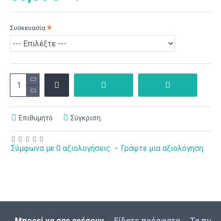
Συσκευασία
Επιθυμητό
Σύγκριση
Σύμφωνα με 0 αξιολογήσεις.
-
Γράψτε μια αξιολόγηση
Μπορεί να σας αρέσουν
Είδατε πρόσφατα
Τα πιο 