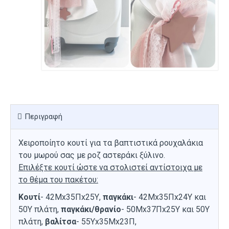
Περιγραφή
Χειροποίητο κουτί για τα βαπτιστικά ρουχαλάκια
του μωρού σας με ροζ αστεράκι ξύλινο.
Επιλέξτε κουτί ώστε να στολιστεί αντίστοιχα με
το θέμα του πακέτου:
Κουτί
- 42Mx35Πx25Υ,
παγκάκι
- 42Μx35Πx24Υ και
50Υ πλάτη,
παγκάκι/θρανίο
- 50Μx37Πx25Y και 50Υ
πλάτη,
βαλίτσα
- 55Υx35Μx23Π,