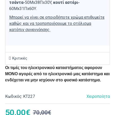
τσάντα-
50Μx38Πx30Y,
κουτί αστέρι-
60Μx31Πx60Υ.
Μπορεί να γίνει σε οποιοδήποτε χρώμα επιθυμείτε
καθώς και να τροποποιήσουμε το στόλισμα
κατόπιν συνεννόησης.
Κριτικές
Οι τιμές του ηλεκτρονικού καταστήματος αφορουν
ΜΟΝΟ αγορές από το ηλεκτρονικό μας κατάστημα και
ενδέχεται να μην ισχύουν στο φυσικό κατάστημα.
Κωδικός:
ΚΤ227
Χειροποίητα
50,00€
70,00€