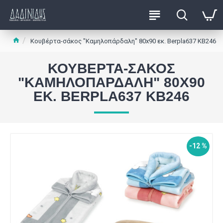
Κουβέρτα-σάκος "Καμηλοπάρδαλη" 80x90 εκ. Berpla637 ΚΒ246
ΚΟΥΒΈΡΤΑ-ΣΆΚΟΣ
"ΚΑΜΗΛΟΠΆΡΔΑΛΗ" 80X90
ΕΚ. BERPLA637 ΚΒ246
-12 %