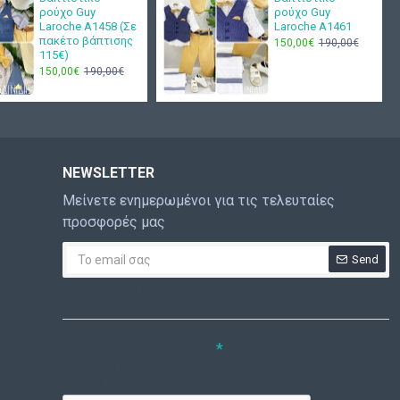
ρούχο Guy
ρούχο Guy
Laroche Α1458 (Σε
Laroche Α1461
πακέτο βάπτισης
150,00€
190,00€
115€)
150,00€
190,00€
NEWSLETTER
Μείνετε ενημερωμένοι για τις τελευταίες
προσφορές μας
Send
CAPTCHA
Συμπληρώστε την
ακόλουθη επαλήθευση
captcha