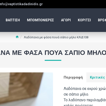
info@vaptistikadadinidis.gr
ΒΑΠΤΙΣΗ
ΜΠΟΜΠΟΝΙΕΡΕΣ
ΑΓΟΡΙ
ΚΟΡΙΤΣΙ
ΒΡΕ
Λαδόπανα με φάσα πουά σάπιο μήλο ΚΛΔ108
ΝΑ ΜΕ ΦΆΣΑ ΠΟΥΆ ΣΆΠΙΟ ΜΉΛΟ
Περιγραφή
Κριτικές
Λαδόπανα σε εκρού χρώμ
σε σάπιο μήλο.
Το λαδόπανο περιλαμβάν
καλής ποιότητας.