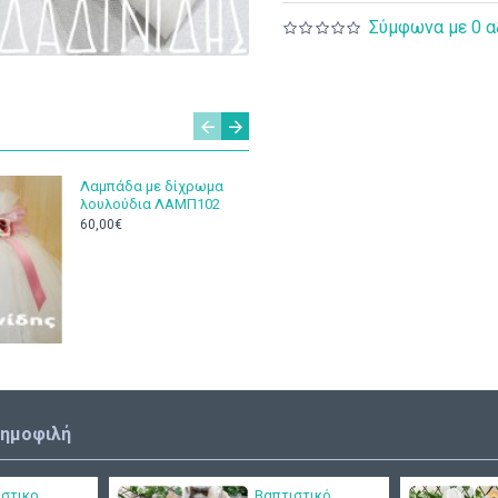
Σύμφωνα με 0 α
Λαμπάδα με δίχρωμα
Παπουτσ
λουλούδια ΛΑΜΠ102
Babywal
λευκό Π
60,00€
70,90€
δημοφιλή
ιστικο
Βαπτιστικό