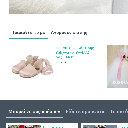
Ταιριάξτε το με
Αγόρασαν επίσης
Παπουτσάκι βάπτισης
Babywalker Bw4772
ροζ ΠΑΚ125
75,90€
Μπορεί να σας αρέσουν
Είδατε πρόσφατα
Τα πιο 
Βαπτιστικό
Βαπτ