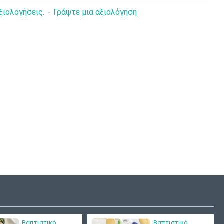
ξιολογήσεις.
-
Γράψτε μια αξιολόγηση
άκι βάπτισης
Ξύλινο κουτί βάπτισης
ker Bw4866
"Εμπριμέ πεταλούδα"
ΑΚ132
ΚΤ218
50,00€
70,00€
Βαπτιστικό
Βαπτιστικό