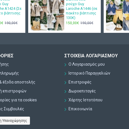
ο Guy
ρούχο Guy
he Α1424 (Σε
Laroche Α1446 (σε
το βάπτισης
πακέτο βάπτισης
130€)
0€
190,00€
150,00€
190,00€
ΟΡΊΕΣ
ΣΤΟΙΧΕΊΑ ΛΟΓΑΡΙΑΣΜΟΎ
ρήσης
Ο Λογαριασμός μου
 πληρωμής
Ιστορικό Παραγγελιών
& έξοδα αποστολής
Επιστροφές
κή επιστροφών
Δωροεπιταγές
ρίες για τα cookies
Χάρτης Ιστοτόπου
ες Συμβουλές
Επικοινωνία
η Υπαναχώρησης