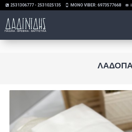
2531306777 - 2531025135
MONO VIBER: 6973577668
ΛΑΔΌΠΑ