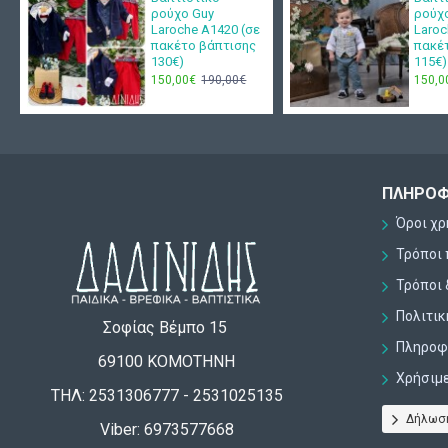
ρούχο Guy
ρούχ
Laroche Α1420 (σε
Laroc
πακέτο βάπτισης
πακέ
130€)
115€)
150,00€
190,00€
150,0
ΠΛΗΡΟΦ
Όροι χ
Τρόποι
Τρόποι 
Πολιτι
Σοφίας Βέμπο 15
Πληροφο
69100 ΚΟΜΟΤΗΝΗ
Χρήσιμ
ΤΗΛ: 2531306777 - 2531025135
Δήλωσ
Viber: 6973577668