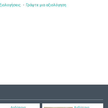
ξιολογήσεις.
-
Γράψτε μια αξιολόγηση
τισης "Αστέρι
Σετ βάπτισης
α" ΣΕΤ-Α44
"Ζούγκλα-
καμηλοπάρδαλη" ΣΕΤ-
178,00€
Α52
150,00€
167,00€
Λαδόπανα
Λαδόπανα