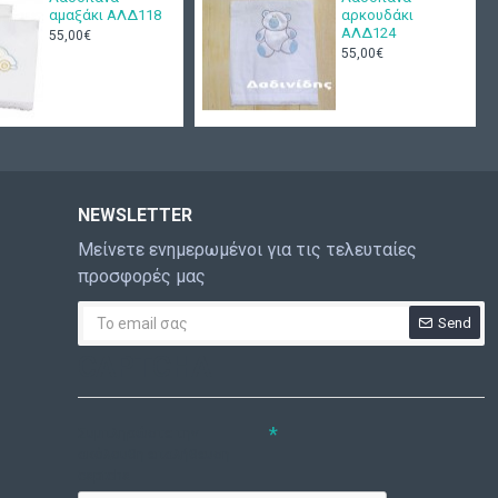
αμαξάκι ΑΛΔ118
αρκουδάκι
ΑΛΔ124
55,00€
55,00€
NEWSLETTER
Μείνετε ενημερωμένοι για τις τελευταίες
προσφορές μας
Send
CAPTCHA
Συμπληρώστε την
ακόλουθη επαλήθευση
captcha