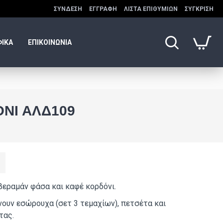
ΣΎΝΔΕΣΗ
ΕΓΓΡΑΦΉ
ΛΊΣΤΑ ΕΠΙΘΥΜΙΏΝ
ΣΎΓΚΡΙΣΗ
ΦΙΚΑ
ΕΠΙΚΟΙΝΩΝΙΑ
ΝΙ ΑΛΔ109
βεραμάν φάσα και καφέ κορδόνι.
ουν εσώρουχα (σετ 3 τεμαχίων), πετσέτα και
τας.