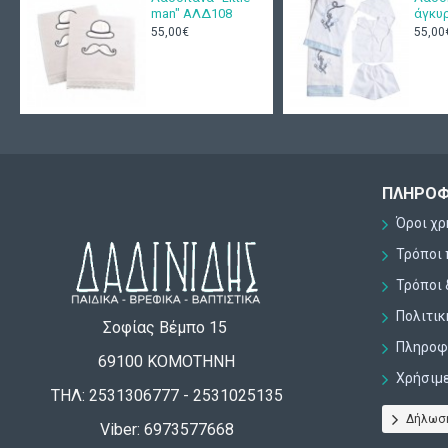
man" ΑΛΔ108
άγκυ
55,00€
55,00
ΠΛΗΡΟΦ
Όροι χ
Τρόποι
Τρόποι 
Πολιτι
Σοφίας Βέμπο 15
Πληροφο
69100 ΚΟΜΟΤΗΝΗ
Χρήσιμ
ΤΗΛ: 2531306777 - 2531025135
Δήλωσ
Viber: 6973577668