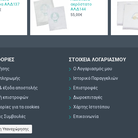
ρα ΑΛΔ137
αερόστατο
ΑΛΔ144
€
55,00€
ΟΡΊΕΣ
ΣΤΟΙΧΕΊΑ ΛΟΓΑΡΙΑΣΜΟΎ
ρήσης
Ο Λογαριασμός μου
 πληρωμής
Ιστορικό Παραγγελιών
& έξοδα αποστολής
Επιστροφές
κή επιστροφών
Δωροεπιταγές
ρίες για τα cookies
Χάρτης Ιστοτόπου
ες Συμβουλές
Επικοινωνία
η Υπαναχώρησης