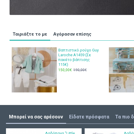
Ταιριάξτε το με
Αγόρασαν επίσης
Βαπτιστικό ρούχο Guy
Laroche Α1459 (Σε
πακέτο βάπτισης
115€)
150,00€
190,00€
Μπορεί να σας αρέσουν
Είδατε πρόσφατα
Τα πιο 
Λαδόπανα "Little
Λαδό