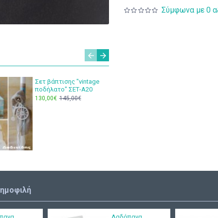
Σύμφωνα με 0 α
Σετ βάπτισης "vintage
Σετ βάπ
ποδήλατο" ΣΕΤ-Α20
με όνομ
130,00€
145,00€
160,00€
δημοφιλή
πανα
Λαδόπανα