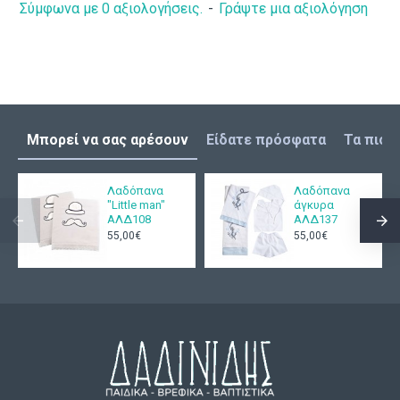
Σύμφωνα με 0 αξιολογήσεις.
-
Γράψτε μια αξιολόγηση
Μπορεί να σας αρέσουν
Είδατε πρόσφατα
Τα πιο 
Λαδόπανα
Λαδόπανα
"Little man"
άγκυρα
ΑΛΔ108
ΑΛΔ137
55,00€
55,00€