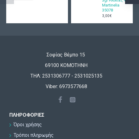
3gr Ηλικίες +3
Martinelia
35078
3,00€
Σοφίας Βέμπο 15
69100 ΚΟΜΟΤΗΝΗ
ΤΗΛ: 2531306777 - 2531025135
Viber: 6973577668
ΠΛΗΡΟΦΟΡΊΕΣ
Όροι χρήσης
Τρόποι πληρωμής