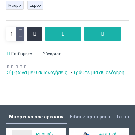
Μαύρο
Εκρού
Επιθυμητό
Σύγκριση
Σύμφωνα με 0 αξιολογήσεις.
-
Γράψτε μια αξιολόγηση
Μπορεί να σας αρέσουν
Είδατε πρόσφατα
Τα πιο 
Mπουφάν
Αθλητικά