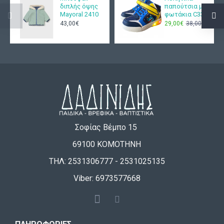
διπλής όψης
παπούτσια με
Mayoral 2410
φωτάκια C333
43,00€
29,00€
38,00€
Σοφίας Βέμπο 15
69100 ΚΟΜΟΤΗΝΗ
ΤΗΛ: 2531306777 - 2531025135
Viber: 6973577668