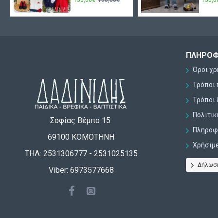
ΠΛΗΡΟΦ
Όροι χ
Τρόποι
Τρόποι 
Πολιτι
Σοφίας Βέμπο 15
Πληροφο
69100 ΚΟΜΟΤΗΝΗ
Χρήσιμ
ΤΗΛ: 2531306777 - 2531025135
Δήλωσ
Viber: 6973577668