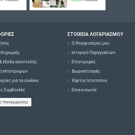
ΟΡΊΕΣ
ΣΤΟΙΧΕΊΑ ΛΟΓΑΡΙΑΣΜΟΎ
ρήσης
Ο Λογαριασμός μου
 πληρωμής
Ιστορικό Παραγγελιών
& έξοδα αποστολής
Επιστροφές
κή επιστροφών
Δωροεπιταγές
ρίες για τα cookies
Χάρτης Ιστοτόπου
ες Συμβουλές
Επικοινωνία
η Υπαναχώρησης