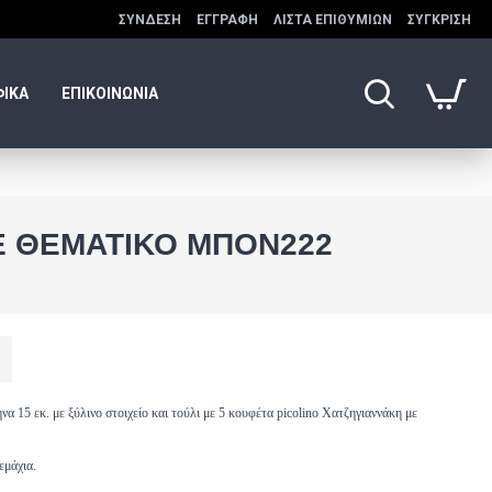
ΣΎΝΔΕΣΗ
ΕΓΓΡΑΦΉ
ΛΊΣΤΑ ΕΠΙΘΥΜΙΏΝ
ΣΎΓΚΡΙΣΗ
ΦΙΚΑ
ΕΠΙΚΟΙΝΩΝΙΑ
Ε ΘΕΜΑΤΙΚΌ ΜΠΟΝ222
α 15 εκ. με ξύλινο στοιχείο και τούλι με 5 κουφέτα picolino Χατζηγιαννάκη με
εμάχια.