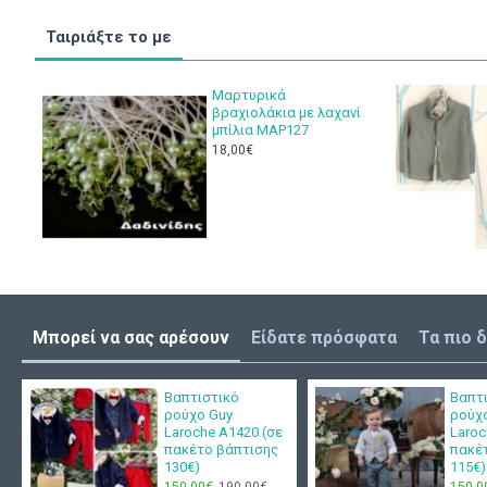
Ταιριάξτε το με
Μαρτυρικά
βραχιολάκια με λαχανί
μπίλια ΜΑΡ127
18,00€
Μπορεί να σας αρέσουν
Είδατε πρόσφατα
Τα πιο 
Βαπτιστικό
Βαπτ
ρούχο Guy
ρούχ
Laroche Α1420 (σε
Laroc
πακέτο βάπτισης
πακέ
130€)
115€)
150,00€
190,00€
150,0