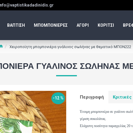
info@vaptistikadadinidis.gr
ΒΑΠΤΙΣΗ
ΜΠΟΜΠΟΝΙΕΡΕΣ
ΑΓΟΡΙ
ΚΟΡΙΤΣΙ
ΒΡΕ
Χειροποίητη μπομπονιέρα γυάλινος σωλήνας με θεματικό ΜΠΟΝ222
ΟΝΙΈΡΑ ΓΥΆΛΙΝΟΣ ΣΩΛΉΝΑΣ Μ
Περιγραφή
Κριτικές
-12 %
Έτοιμη μπομπονιέρα σε γυάλινο σωλήν
γέμιση σοκολάτας.
Ελάχιστη ποσότητα παραγγελίας 20 τ