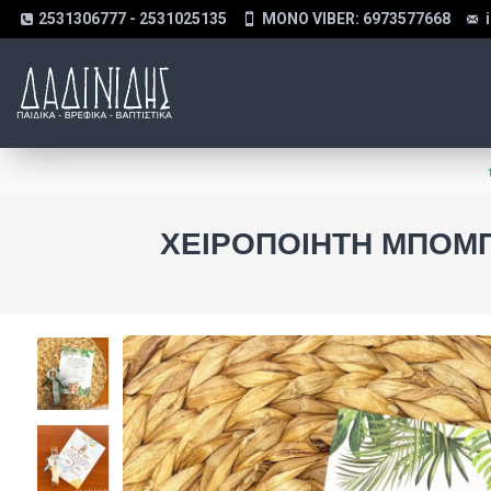
2531306777 - 2531025135
MONO VIBER: 6973577668
ΧΕΙΡΟΠΟΊΗΤΗ ΜΠΟΜΠ