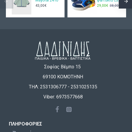
Mayoral 2410
φωτάκια C333
43,00€
29,00€
38,00€
Σοφίας Βέμπο 15
69100 ΚΟΜΟΤΗΝΗ
ΤΗΛ: 2531306777 - 2531025135
Viber: 6973577668
ΠΛΗΡΟΦΟΡΊΕΣ