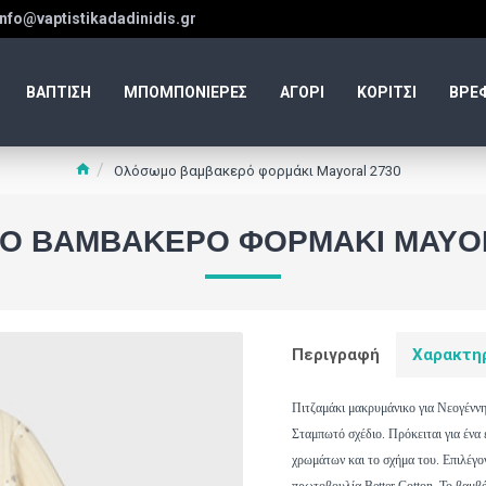
info@vaptistikadadinidis.gr
ΒΑΠΤΙΣΗ
ΜΠΟΜΠΟΝΙΕΡΕΣ
ΑΓΟΡΙ
ΚΟΡΙΤΣΙ
ΒΡΕ
Ολόσωμο βαμβακερό φορμάκι Mayoral 2730
Ο ΒΑΜΒΑΚΕΡΌ ΦΟΡΜΆΚΙ MAYOR
Περιγραφή
Χαρακτη
Πιτζαμάκι μακρυμάνικο για Νεογέννη
Σταμπωτό σχέδιο. Πρόκειται για ένα 
χρωμάτων και το σχήμα του. Επιλέγο