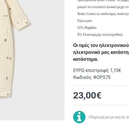
πρωτοβουλία Better Cotton. Το βαμβά
μπορεί να εντοπιστεί φυσικά μέχρι τ
Better Cotton σε ισοδύναμες ποσότητ
Εξωτερικό
92% Βαμβάκι
8% Ελαστομερής πολυουρεθάνη
Οι τιμές του ηλεκτρονικ
ηλεκτρονικό μας κατάστημ
κατάστημα.
ΕΥΡΩ επιστροφή:
1,15€
Κωδικός:
ΦΟΡ575
23,00€
Πληρωμή με μετρητά, αν