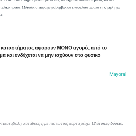
κι Better Cotton δημιουργείται μέσω ενός συστήματος ισοζυγίου μάζας και δεν
ο τελικό προϊόν. Ωστόσο, οι παραγωγοί βαμβακιού επωφελούνται από τη ζήτηση για
ες.
ού καταστήματος αφορουν ΜΟΝΟ αγορές από το
α και ενδέχεται να μην ισχύουν στο φυσικό
Mayoral
τικαταβολή, κατάθεση ή με πιστωτική κάρτα μέχρι
12 άτοκες δόσεις.