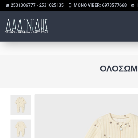
2531306777 - 2531025135
MONO VIBER: 6973577668
ΟΛΌΣΩΜ