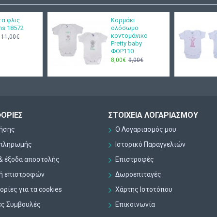
τα φλις
Κορμάκι
ms 18572
ολόσωμο
κοντομάνικο
11,00€
Pretty baby
ΦΟΡ110
8,00€
9,00€
ΟΡΊΕΣ
ΣΤΟΙΧΕΊΑ ΛΟΓΑΡΙΑΣΜΟΎ
ρήσης
Ο Λογαριασμός μου
 πληρωμής
Ιστορικό Παραγγελιών
& έξοδα αποστολής
Επιστροφές
κή επιστροφών
Δωροεπιταγές
ρίες για τα cookies
Χάρτης Ιστοτόπου
ες Συμβουλές
Επικοινωνία