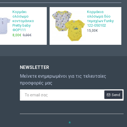
Κορμάκι
Κορμάκια
ολόσωμο
ολόσωμα δύο
κοντομάνικο
τεμαχίων Funky
Pretty baby
122-050102
ΦΟΡ111
15,00€
8,00€
9,00€
NEWSLETTER
Μείνετε ενημερωμένοι για τις τελευταίες
προσφορές μας
Send
CAPTCHA
Συμπληρώστε την