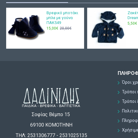
Βρεφικό μποτάκι
Ζακέ
μπλε με γούνα
Drea
ΠΑΚ549
5,50€
15,00€
20,00€
ΠΛΗΡΟΦ
Όροι χ
Τρόποι
Τρόποι 
Πολιτι
Σοφίας Βέμπο 15
Πληροφο
69100 ΚΟΜΟΤΗΝΗ
Χρήσιμ
ΤΗΛ: 2531306777 - 2531025135