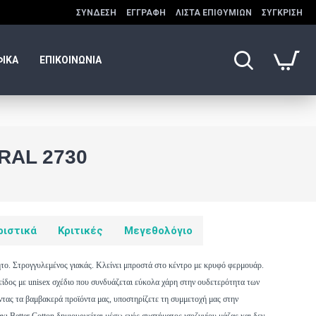
ΣΎΝΔΕΣΗ
ΕΓΓΡΑΦΉ
ΛΊΣΤΑ ΕΠΙΘΥΜΙΏΝ
ΣΎΓΚΡΙΣΗ
ΦΙΚΑ
ΕΠΙΚΟΙΝΩΝΙΑ
AL 2730
ριστικά
Κριτικές
Μεγεθολόγιο
το. Στρογγυλεμένος γιακάς. Κλείνει μπροστά στο κέντρο με κρυφό φερμουάρ.
είδος με unisex σχέδιο που συνδυάζεται εύκολα χάρη στην ουδετερότητα των
ντας τα βαμβακερά προϊόντα μας, υποστηρίζετε τη συμμετοχή μας στην