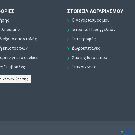
ΟΡΊΕΣ
ΣΤΟΙΧΕΊΑ ΛΟΓΑΡΙΑΣΜΟΎ
ρήσης
Ο Λογαριασμός μου
 πληρωμής
Ιστορικό Παραγγελιών
& έξοδα αποστολής
Επιστροφές
κή επιστροφών
Δωροεπιταγές
ρίες για τα cookies
Χάρτης Ιστοτόπου
ες Συμβουλές
Επικοινωνία
η Υπαναχώρησης