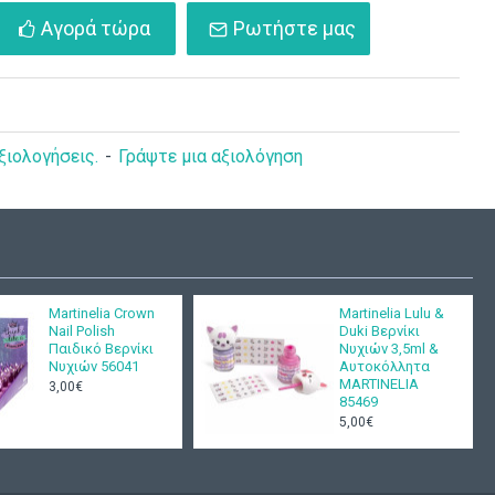
Αγορά τώρα
Ρωτήστε μας
ξιολογήσεις.
-
Γράψτε μια αξιολόγηση
Martinelia Crown
Martinelia Lulu &
Nail Polish
Duki Βερνίκι
Παιδικό Βερνίκι
Νυχιών 3,5ml &
Νυχιών 56041
Αυτοκόλλητα
MARTINELIA
3,00€
85469
5,00€