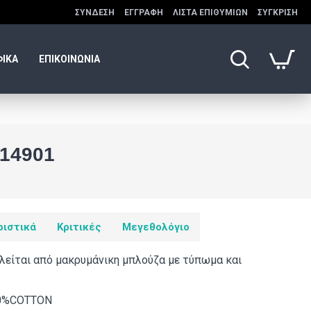
ΣΎΝΔΕΣΗ
ΕΓΓΡΑΦΉ
ΛΊΣΤΑ ΕΠΙΘΥΜΙΏΝ
ΣΎΓΚΡΙΣΗ
ΦΙΚΑ
ΕΠΙΚΟΙΝΩΝΙΑ
14901
ριστικά
Κριτικές
Μεγεθολόγιο
λείται από μακρυμάνικη μπλούζα με τύπωμα και
00%COTTON