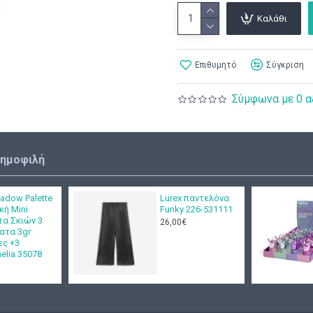
Καλάθι
Επιθυμητό
Σύγκριση
Σύμφωνα με 0 α
δημοφιλή
adow Palette
Lurex παντελόνα
κή Mini
Funky 226-531111
τα Σκιών 3
26,00€
ατα 3gr
ες +3
nelia 35078