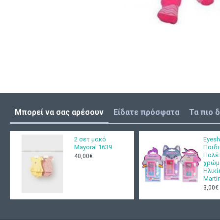
Μπορεί να σας αρέσουν
Είδατε πρόσφατα
Τα πιο 
2 σετ μακό
Eyesh
Mayoral 1639
Παιδι
Παλέ
40,00€
χρώμ
Ηλικί
Marti
3,00€