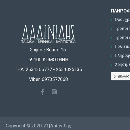
ΠΛΗΡΟΦ
Όροι χ
Τρόποι
Τρόποι 
Πολιτι
Σοφίας Βέμπο 15
Πληροφο
69100 ΚΟΜΟΤΗΝΗ
Χρήσιμ
ΤΗΛ: 2531306777 - 2531025135
Δήλωσ
Viber: 6973577668
Copyright © 2020-21|Δαδινίδης