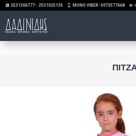
2531306777 - 2531025135
MONO VIBER: 6973577668
ΠΙΤΖ