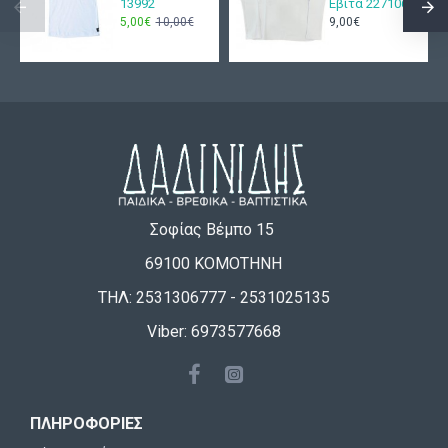
13992
Εβίτα 227106
5,00€
10,00€
9,00€
Σοφίας Βέμπο 15
69100 ΚΟΜΟΤΗΝΗ
ΤΗΛ: 2531306777 - 2531025135
Viber: 6973577668
ΠΛΗΡΟΦΟΡΊΕΣ