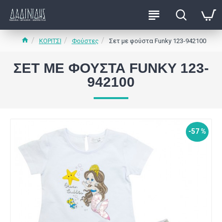
ΚΟΡΙΤΣΙ
Φούστες
Σετ με φούστα Funky 123-942100
ΣΕΤ ΜΕ ΦΟΎΣΤΑ FUNKY 123-
942100
-57 %