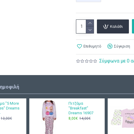
Καλάθι
Επιθυμητό
Σύγκριση
Σύμφωνα με 0 α
δημοφιλή
μα "5 More
Πιτζάμα
es" Dreams
"Breakfast"
4
Dreams 16907
13,00€
8,00€
14,00€