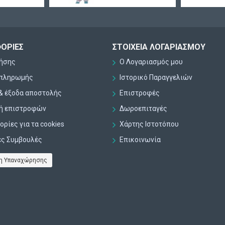
ΟΡΊΕΣ
ΣΤΟΙΧΕΊΑ ΛΟΓΑΡΙΑΣΜΟΎ
ρήσης
Ο Λογαριασμός μου
 πληρωμής
Ιστορικό Παραγγελιών
& έξοδα αποστολής
Επιστροφές
κή επιστροφών
Δωροεπιταγές
ρίες για τα cookies
Χάρτης Ιστοτόπου
ες Συμβουλές
Επικοινωνία
η Υπαναχώρησης