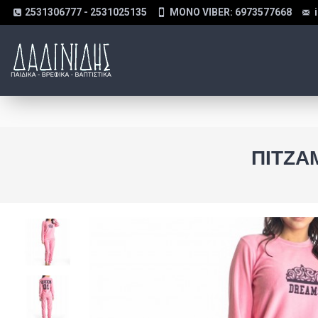
2531306777 - 2531025135
MONO VIBER: 6973577668
ΠΙΤΖΆ