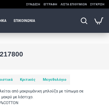
ΣΎΝΔΕΣΗ
ΕΓΓΡΑΦΉ
ΛΊΣΤΑ ΕΠΙΘΥΜΙΏΝ
ΣΎΓΚΡΙΣΗ
ΦΙΚΑ
ΕΠΙΚΟΙΝΩΝΙΑ
217800
ριστικά
Κριτικές
Μεγεθολόγιο
λείται από μακρυμάνικη μπλούζα με τύπωμα σε
 μακρύ με λάστιχο.
00%COTTON