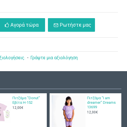
Αγορά τώρα
Ρωτήστε μας
ξιολογήσεις.
-
Γράψτε μια αξιολόγηση
Πιτζάμα "Donut"
Πιτζάμα "I am
Εβίτα Η-152
dreamer" Dreams
13699
12,00€
12,00€