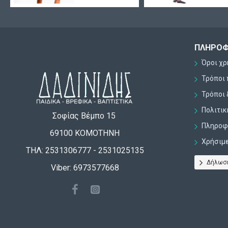
ΠΛΗΡΟΦ
Όροι χ
Τρόποι
Τρόποι 
Πολιτι
Σοφίας Βέμπο 15
Πληροφο
69100 ΚΟΜΟΤΗΝΗ
Χρήσιμ
ΤΗΛ: 2531306777 - 2531025135
Δήλωσ
Viber: 6973577668