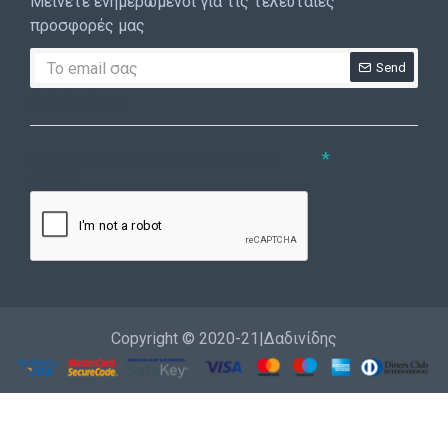
Μείνετε ενημερωμένοι για τις τελευταίες
προσφορές μας
Send
CAPTCHA
Συμπληρώστε την ακόλουθη επαλήθευση
captcha
Copyright © 2020-21|Δαδινίδης
Εγγραφή
Επικοινωνία
Καλέστε μας
Σύνδεση