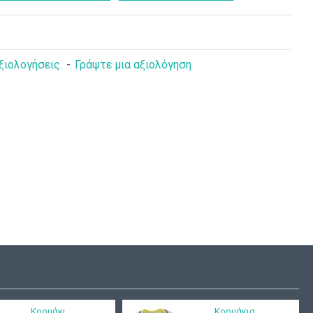
ξιολογήσεις.
-
Γράψτε μια αξιολόγηση
καλιάς από
Κορμάκια ολόσωμα
με καρό ρέλι
δύο τεμαχίων με
κέντημα Ninetta
σαλιάρα Funky 122-
060134
15,00€
Κορμάκι
Κορμάκια