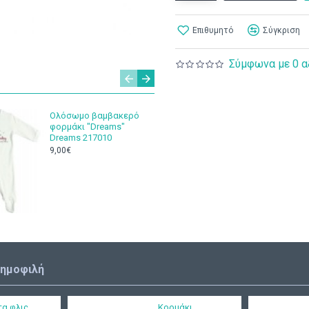
Επιθυμητό
Σύγκριση
Σύμφωνα με 0 α
Ολόσωμο βαμβακερό
Πάνα αγ
φορμάκι "Dreams"
φανέλα 
Dreams 217010
ροζ και 
ΠΑΝ129
9,00€
10,00€
δημοφιλή
τα φλις
Κορμάκι