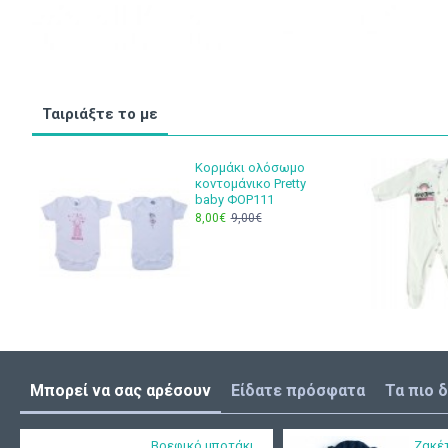
Ταιριάξτε το με
Κορμάκι ολόσωμο
κοντομάνικο Pretty
baby ΦΟΡ111
8,00€
9,00€
Μπορεί να σας αρέσουν
Είδατε πρόσφατα
Τα πιο 
Βρεφικό μποτάκι
Ζακέ