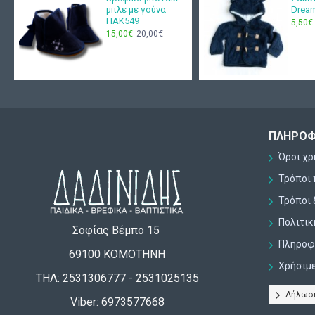
μπλε με γούνα
Drea
ΠΑΚ549
5,50€
15,00€
20,00€
ΠΛΗΡΟΦ
Όροι χ
Τρόποι
Τρόποι 
Πολιτι
Σοφίας Βέμπο 15
Πληροφο
69100 ΚΟΜΟΤΗΝΗ
Χρήσιμ
ΤΗΛ: 2531306777 - 2531025135
Δήλωσ
Viber: 6973577668