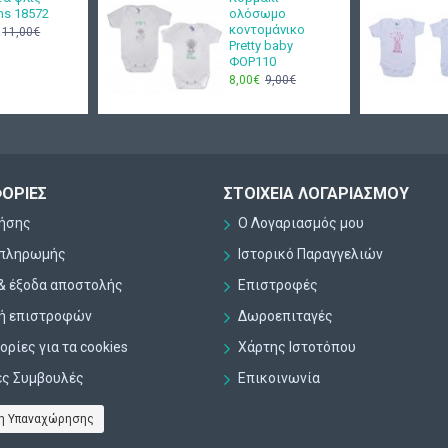
ms 18572
ολόσωμο
κοντομάνικο
11,00€
Pretty baby
ΦΟΡ110
8,00€
9,00€
ΟΡΊΕΣ
ΣΤΟΙΧΕΊΑ ΛΟΓΑΡΙΑΣΜΟΎ
ρήσης
Ο Λογαριασμός μου
 πληρωμής
Ιστορικό Παραγγελιών
& έξοδα αποστολής
Επιστροφές
κή επιστροφών
Δωροεπιταγές
ρίες για τα cookies
Χάρτης Ιστοτόπου
ες Συμβουλές
Επικοινωνία
η Υπαναχώρησης