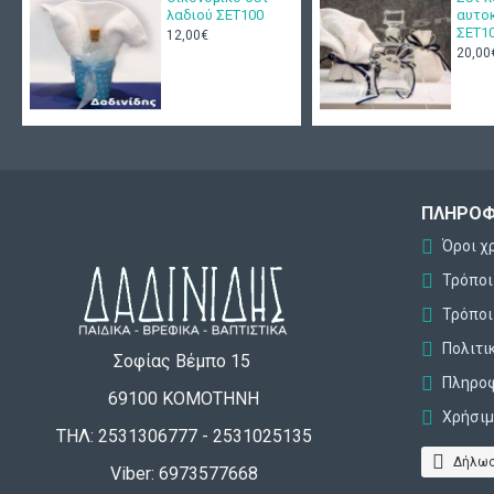
λαδιού ΣΕΤ100
αυτο
ΣΕΤ1
12,00€
20,00
ΠΛΗΡΟΦ
Όροι χ
Τρόπο
Τρόποι
Πολιτι
Σοφίας Βέμπο 15
Πληροφ
69100 ΚΟΜΟΤΗΝΗ
Χρήσιμ
ΤΗΛ: 2531306777 - 2531025135
Δήλωσ
Viber: 6973577668