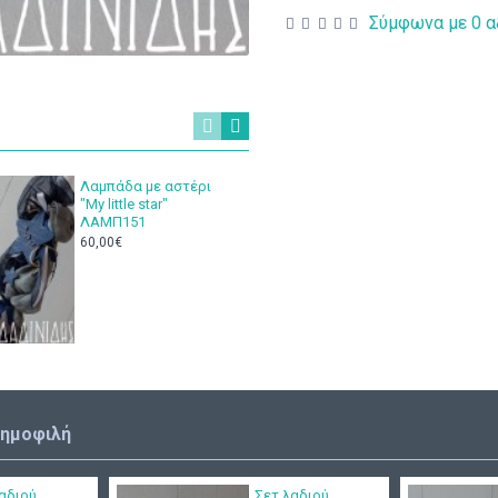
Σύμφωνα με 0 α
Λαμπάδα με αστέρι
Βαπτιστ
"My little star"
Μάκης Τ
ΛΑΜΠ151
150,00€
60,00€
δημοφιλή
αδιού
Σετ λαδιού