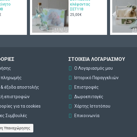
κίνητο
ελέφαντας
08
ΣΕΤ118
€
25,00€
ΟΡΊΕΣ
ΣΤΟΙΧΕΊΑ ΛΟΓΑΡΙΑΣΜΟΎ
ρήσης
Ο Λογαριασμός μου
ι πληρωμής
Ιστορικό Παραγγελιών
 & έξοδα αποστολής
Επιστροφές
κή επιστροφών
Δωροεπιταγές
ορίες για τα cookies
Χάρτης Ιστοτόπου
ες Συμβουλές
Επικοινωνία
η Υπαναχώρησης