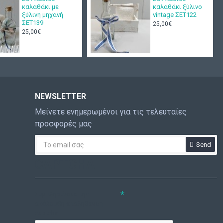
καλαθάκι με
καλαθάκι ξύλινο
ξύλινη μηχανή
vintage ΣΕΤ122
ΣΕΤ139
25,00€
25,00€
NEWSLETTER
Μείνετε ενημερωμένοι για τις τελευταίες
προσφορές μας
Send
CAPTCHA
Συμπληρώστε την
ακόλουθη επαλήθευση
captcha