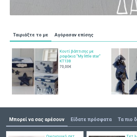
Ταιριάξτε το με
Αγόρασαν επίσης
Κουτί βάπτισης με
ραφάκια "My little star"
ΚΤ138
70,00€
Μπορεί να σας αρέσουν
Είδατε πρόσφατα
Τα πιο 
Οικονομικό σετ
Σετ λ