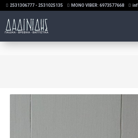
2531306777 - 2531025135
MONO VIBER: 6973577668
in