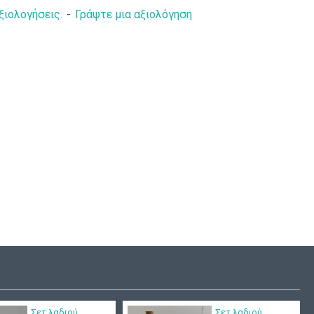
ξιολογήσεις.
-
Γράψτε μια αξιολόγηση
ικό ρούχο
Σετ βάπτισης "vintage
σέλιος Α1602
ποδήλατο" ΣΕΤ-Α20
190,00€
130,00€
145,00€
Σετ λαδιού
Σετ λαδιού