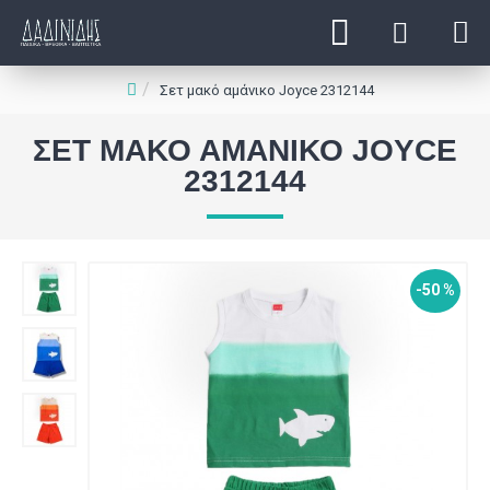
Σετ μακό αμάνικο Joyce 2312144
ΣΕΤ ΜΑΚΌ ΑΜΆΝΙΚΟ JOYCE
2312144
-50 %