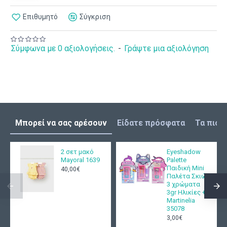
Επιθυμητό
Σύγκριση
Σύμφωνα με 0 αξιολογήσεις.
-
Γράψτε μια αξιολόγηση
Μπορεί να σας αρέσουν
Είδατε πρόσφατα
Τα πιο 
2 σετ μακό
Eyeshadow
Mayoral 1639
Palette
Παιδική Mini
40,00€
Παλέτα Σκιών
3 χρώματα
3gr Ηλικίες +3
Martinelia
35078
3,00€