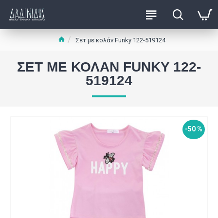
Σετ με κολάν Funky 122-519124
ΣΕΤ ΜΕ ΚΟΛΆΝ FUNKY 122-
519124
-50 %