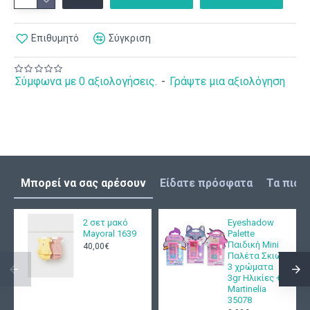
Επιθυμητό
Σύγκριση
Σύμφωνα με 0 αξιολογήσεις.
-
Γράψτε μια αξιολόγηση
Μπορεί να σας αρέσουν
Είδατε πρόσφατα
Τα πιο 
2 σετ μακό
Eyeshadow
Mayoral 1639
Palette
Παιδική Mini
40,00€
Παλέτα Σκιών
3 χρώματα
3gr Ηλικίες +3
Martinelia
35078