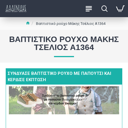
Βαπτιστικό ρούχο Μάκης Τσέλιος Α1364
ΒΑΠΤΙΣΤΙΚΌ ΡΟΎΧΟ ΜΆΚΗΣ
ΤΣΈΛΙΟΣ Α1364
ΣΥΝΔΎΑΣΕ ΒΑΠΤΙΣΤΙΚΌ ΡΟΎΧΟ ΜΕ ΠΑΠΟΎΤΣΙ ΚΑΙ
ΚΈΡΔΙΣΕ ΈΚΠΤΩΣΗ