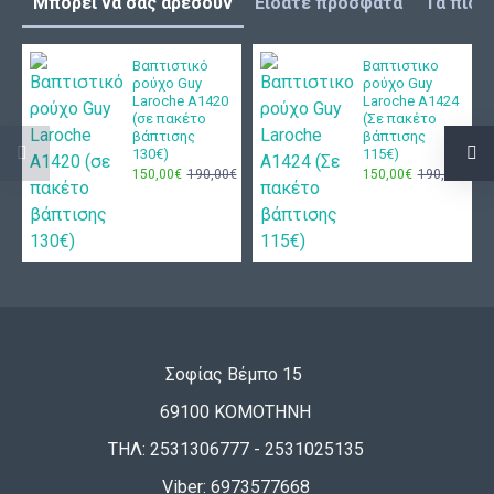
Μπορεί να σας αρέσουν
Είδατε πρόσφατα
Τα πιο 
Βαπτιστικό
Βαπτιστικο
ρούχο Guy
ρούχο Guy
Laroche Α1420
Laroche Α1424
(σε πακέτο
(Σε πακέτο
βάπτισης
βάπτισης
130€)
115€)
150,00€
190,00€
150,00€
190,00€
Σοφίας Βέμπο 15
69100 ΚΟΜΟΤΗΝΗ
ΤΗΛ: 2531306777 - 2531025135
Viber: 6973577668