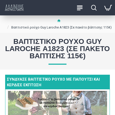
Βαπτιστικό ρούχο Guy Laroche Α1823 (Σε πακέτο βάπτισης 115€)
ΒΑΠΤΙΣΤΙΚΌ ΡΟΎΧΟ GUY
LAROCHE Α1823 (ΣΕ ΠΑΚΈΤΟ
ΒΆΠΤΙΣΗΣ 115€)
ΣΥΝΔΎΑΣΕ ΒΑΠΤΙΣΤΙΚΌ ΡΟΎΧΟ ΜΕ ΠΑΠΟΎΤΣΙ ΚΑΙ
ΚΈΡΔΙΣΕ ΈΚΠΤΩΣΗ