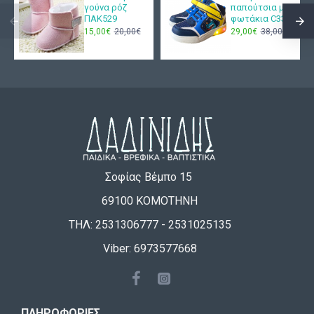
γούνα ρόζ
παπούτσια με
ΠΑΚ529
φωτάκια C333
15,00€
20,00€
29,00€
38,00€
Σοφίας Βέμπο 15
69100 ΚΟΜΟΤΗΝΗ
ΤΗΛ: 2531306777 - 2531025135
Viber: 6973577668
ΠΛΗΡΟΦΟΡΊΕΣ