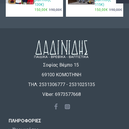
130€)
115€)
150,00€
190,00€
150,00€
190,00€
Σοφίας Βέμπο 15
69100 ΚΟΜΟΤΗΝΗ
ΤΗΛ: 2531306777 - 2531025135
Viber: 6973577668
ΠΛΗΡΟΦΟΡΊΕΣ