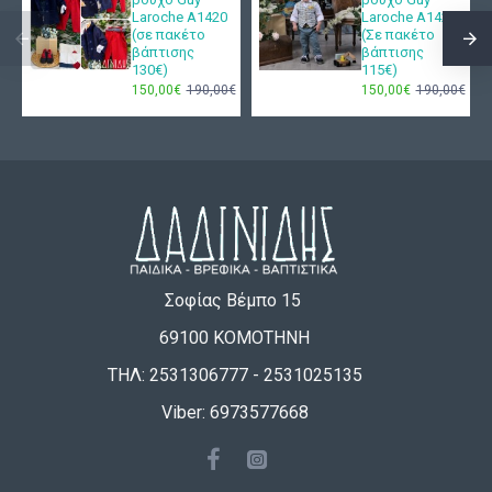
Laroche Α1420
Laroche Α1424
(σε πακέτο
(Σε πακέτο
βάπτισης
βάπτισης
130€)
115€)
150,00€
190,00€
150,00€
190,00€
Σοφίας Βέμπο 15
69100 ΚΟΜΟΤΗΝΗ
ΤΗΛ: 2531306777 - 2531025135
Viber: 6973577668