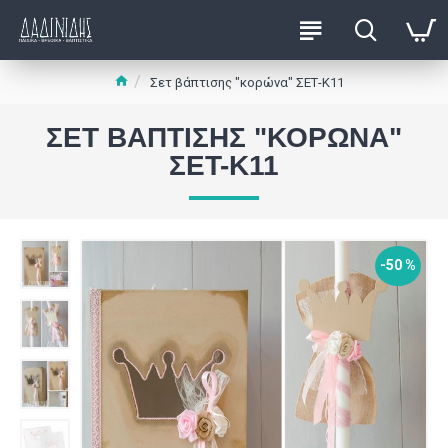
Σετ βάπτισης "κορώνα" ΣΕΤ-Κ11
ΣΕΤ ΒΆΠΤΙΣΗΣ "ΚΟΡΏΝΑ"
ΣΕΤ-Κ11
-50 %