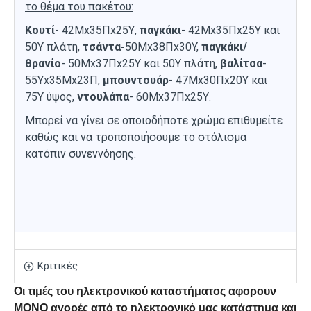
το θέμα του πακέτου:
Κουτί
- 42Mx35Πx25Υ,
παγκάκι
- 42Μx35Πx25Υ και
50Υ πλάτη,
τσάντα-
50Μx38Πx30Y,
παγκάκι/
θρανίο
- 50Μx37Πx25Y και 50Υ πλάτη,
βαλίτσα
-
55Υx35Μx23Π,
μπουντουάρ
- 47Μx30Πx20Υ και
75Υ ύψος,
ντουλάπα
- 60Μx37Πx25Υ.
Μπορεί να γίνει σε οποιοδήποτε χρώμα επιθυμείτε
καθώς και να τροποποιήσουμε το στόλισμα
κατόπιν συνεννόησης.
Κριτικές
Οι τιμές του ηλεκτρονικού καταστήματος αφορουν
ΜΟΝΟ αγορές από το ηλεκτρονικό μας κατάστημα και