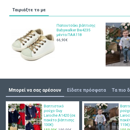
Ταιριάξτε το με
Παπουτσάκι βάπτισης
Babywalker Bw4235
μέντα ΠΑΑ118
66,90€
Μπορεί να σας αρέσουν
Είδατε πρόσφατα
Τα πιο 
Βαπτιστικό
Βαπτ
ρούχο Guy
ρούχ
Laroche Α1420 (σε
Laroc
πακέτο βάπτισης
πακέ
130€)
115€)
150,00€
190,00€
150,0