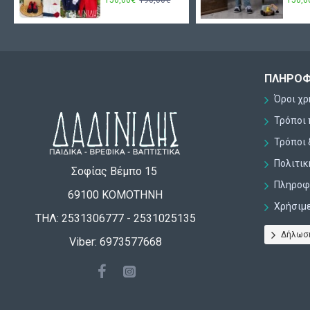
ΠΛΗΡΟΦ
Όροι χ
Τρόποι
Τρόποι 
Πολιτι
Σοφίας Βέμπο 15
Πληροφο
69100 ΚΟΜΟΤΗΝΗ
Χρήσιμ
ΤΗΛ: 2531306777 - 2531025135
Δήλωσ
Viber: 6973577668