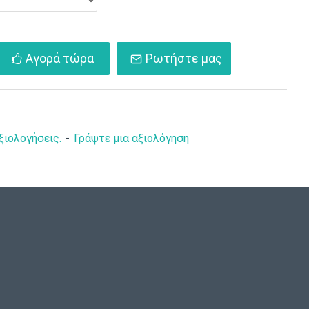
Αγορά τώρα
Ρωτήστε μας
α με chevron
Λαδόπανα ζωάκια της
 ΑΛΔ127
ζούγκλας ΑΛΔ136
55,00€
ξιολογήσεις.
-
Γράψτε μια αξιολόγηση