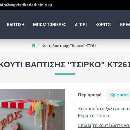
info@vaptistikadadinidis.gr
ΒΑΠΤΙΣΗ
ΜΠΟΜΠΟΝΙΕΡΕΣ
ΑΓΟΡΙ
ΚΟΡΙΤΣΙ
ΒΡΕ
Κουτί βάπτισης "Τσίρκο" ΚΤ261
ΚΟΥΤΊ ΒΆΠΤΙΣΗΣ "ΤΣΊΡΚΟ" ΚΤ26
Περιγραφή
Κριτικές
Χειροποίητο ξύλινο κου
θέμα το τσίρκο.
Επιλέξτε κουτί ώστε να 