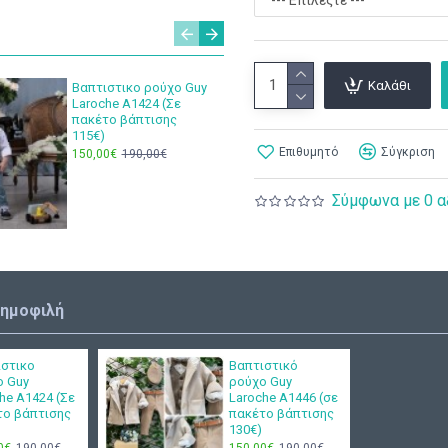
Καλάθι
Βαπτιστικο ρούχο Guy
Λαδοπαν
Laroche Α1424 (Σε
ύφασμα
πακέτο βάπτισης
55,00€
115€)
Επιθυμητό
Σύγκριση
150,00€
190,00€
Σύμφωνα με 0 α
δημοφιλή
ιστικο
Βαπτιστικό
ο Guy
ρούχο Guy
he Α1424 (Σε
Laroche Α1446 (σε
το βάπτισης
πακέτο βάπτισης
130€)
0€
190,00€
150,00€
190,00€