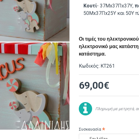
Κουτί
- 37Mx37Πx37Υ,
π
50Μx37Πx25Y και 50Υ π
Οι τιμές του ηλεκτρονικ
ηλεκτρονικό μας κατάστημ
κατάστημα.
Κωδικός:
ΚΤ261
69,00€
Πληρωμή με μετρητά, αν
Συσκευασία