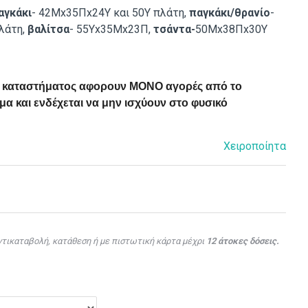
αγκάκι
- 42Μx35Πx24Υ και 50Υ πλάτη,
παγκάκι/θρανίο
-
λάτη,
βαλίτσα
- 55Υx35Μx23Π,
τσάντα-
50Μx38Πx30Y
ού καταστήματος αφορουν ΜΟΝΟ αγορές από το
α και ενδέχεται να μην ισχύουν στο φυσικό
Χειροποίητα
τικαταβολή, κατάθεση ή με πιστωτική κάρτα μέχρι
12 άτοκες δόσεις.