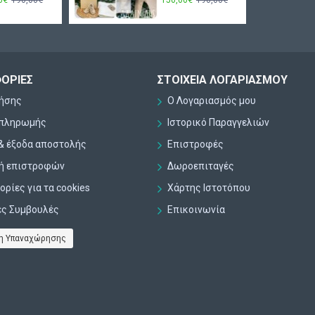
ΟΡΊΕΣ
ΣΤΟΙΧΕΊΑ ΛΟΓΑΡΙΑΣΜΟΎ
ρήσης
Ο Λογαριασμός μου
 πληρωμής
Ιστορικό Παραγγελιών
& έξοδα αποστολής
Επιστροφές
κή επιστροφών
Δωροεπιταγές
ρίες για τα cookies
Χάρτης Ιστοτόπου
ες Συμβουλές
Επικοινωνία
η Υπαναχώρησης