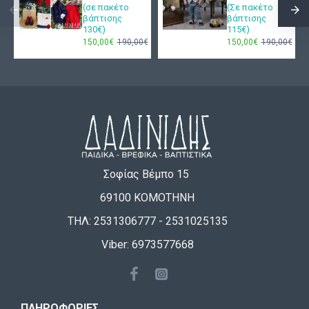
(σε πακέτο
(Σε πακέτο
βάπτισης
βάπτισης
130€)
115€)
150,00€
190,00€
150,00€
190,00€
Σοφίας Βέμπο 15
69100 ΚΟΜΟΤΗΝΗ
ΤΗΛ: 2531306777 - 2531025135
Viber: 6973577668
ΠΛΗΡΟΦΟΡΊΕΣ