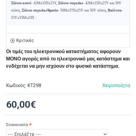
Ξύλινο κουτί
- 42Mx35Πx25Υ,
Ξύλινο
παγκάκι
- 42Μx35Πx25Υ και 50Υ
πλάτη,
Ξύλινο
παγκάκι/θρανίο
- 50Μx37Πx25Y και 50Υ πλάτη,
Βαλίτσα
-
55Υx35Μx23Π
.
Κριτικές
Οι τιμές του ηλεκτρονικού καταστήματος αφορουν
ΜΟΝΟ αγορές από το ηλεκτρονικό μας κατάστημα και
ενδέχεται να μην ισχύουν στο φυσικό κατάστημα.
Κωδικός:
ΚΤ298
Χειροποίητα
60,00€
Συσκευασία