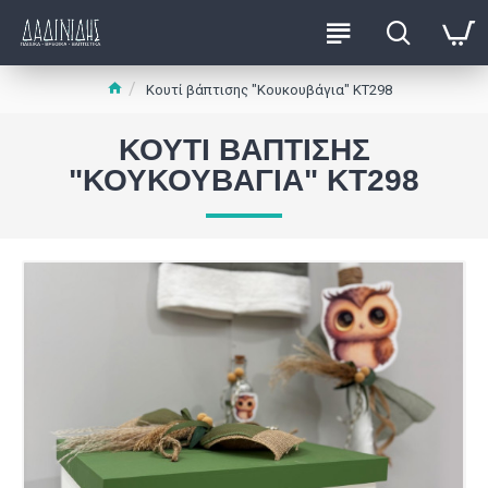
Κουτί βάπτισης "Κουκουβάγια" ΚΤ298
ΚΟΥΤΊ ΒΆΠΤΙΣΗΣ
"ΚΟΥΚΟΥΒΆΓΙΑ" ΚΤ298