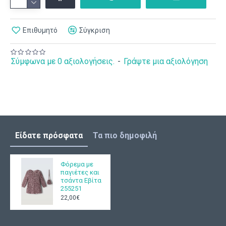
Επιθυμητό
Σύγκριση
Σύμφωνα με 0 αξιολογήσεις.
-
Γράψτε μια αξιολόγηση
Είδατε πρόσφατα
Τα πιο δημοφιλή
Φόρεμα με
παγιέτες και
τσάντα Εβίτα
255251
22,00€