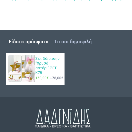
Είδατε πρόσφατα
Τα πιο δημοφιλή
Σετ βάπτισης
"Χρυσό
αστέρι" ΣΕΤ-
Κ78
160,00€
178,00€