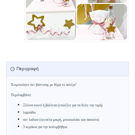
Περιγραφή
Χειροποίητο σετ βάπτισης με θέμα το αστέρι!
Περιλαμβάνει:
Ξύλινο κουτί ή βαλίτσα
(επιλέξτε για να δείτε την τιμή)
λαμπάδα
σετ λαδιού (πετσέτα μικρή, μπουκαλάκι και σαπούνι)
3 κεράκια για την κολυμβήθρα.