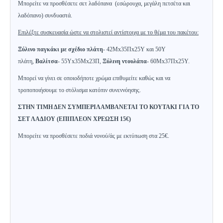
Μπορείτε να προσθέσετε σετ λαδόπανα (εσώρουχα, μεγάλη πετσέτα και
λαδόπανο) συνδυαστά.
Επιλέξτε συσκευασία ώστε να στολιστεί αντίστοιχα με το θέμα του πακέτου:
Ξύλινο
π
αγκάκι με σχέδιο πλάτη
- 42Μx35Πx25Υ και 50Υ
πλάτη
,
Βαλίτσα
- 55Υx35Μx23Π
,
Ξύλινη
ντουλάπα
- 60Μx37Πx25Υ
.
Μπορεί να γίνει σε οποιοδήποτε χρώμα επιθυμείτε καθώς και να
τροποποιήσουμε το στόλισμα κατόπιν συνεννόησης.
ΣΤΗΝ ΤΙΜΗ ΔΕΝ ΣΥΜΠΕΡΙΛΑΜΒΑΝΕΤΑΙ ΤΟ ΚΟΥΤΑΚΙ ΓΙΑ ΤΟ
ΣΕΤ ΛΑΔΙΟΥ (ΕΠΙΠΛΕΟΝ ΧΡΕΩΣΗ 15€)
Μπορείτε να προσθέσετε ποδιά νονού/άς με εκτύπωση στα 25€.