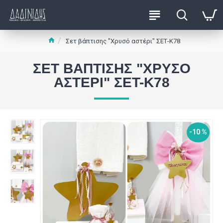
Σετ βάπτισης "Χρυσό αστέρι" ΣΕΤ-Κ78
ΣΕΤ ΒΆΠΤΙΣΗΣ "ΧΡΥΣΌ
ΑΣΤΈΡΙ" ΣΕΤ-Κ78
-10 %