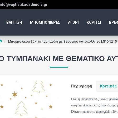
info@vaptistikadadinidis.gr
ΒΑΠΤΙΣΗ
ΜΠΟΜΠΟΝΙΕΡΕΣ
ΑΓΟΡΙ
ΚΟΡΙΤΣΙ
ΒΡΕ
Μπομπονιέρα ξύλινο τυμπανάκι με θεματικό αυτοκόλλητο ΜΠΟΝ215
Ο ΤΥΜΠΑΝΆΚΙ ΜΕ ΘΕΜΑΤΙΚΌ Α
Περιγραφή
Κριτικές
Έτοιμη μπομπονιέρα ξύλινο τυμπανά
κουφέτα picolino Χατζηγιαννάκη
με 
Ελάχιστη ποσότητα παραγγελίας 20 τ