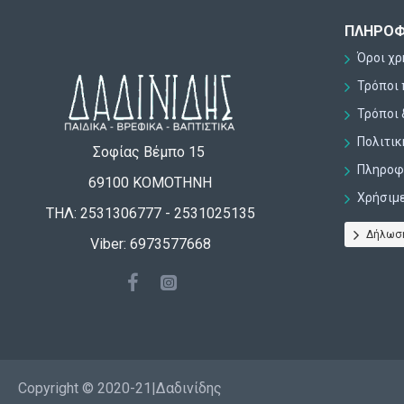
ΠΛΗΡΟΦ
Όροι χ
Τρόποι
Τρόποι 
Πολιτι
Σοφίας Βέμπο 15
Πληροφο
69100 ΚΟΜΟΤΗΝΗ
Χρήσιμ
ΤΗΛ: 2531306777 - 2531025135
Δήλωσ
Viber: 6973577668
Copyright © 2020-21|Δαδινίδης