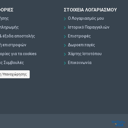
ΟΡΊΕΣ
ΣΤΟΙΧΕΊΑ ΛΟΓΑΡΙΑΣΜΟΎ
ρήσης
Ο Λογαριασμός μου
 πληρωμής
Ιστορικό Παραγγελιών
& έξοδα αποστολής
Επιστροφές
κή επιστροφών
Δωροεπιταγές
ρίες για τα cookies
Χάρτης Ιστοτόπου
ες Συμβουλές
Επικοινωνία
η Υπαναχώρησης