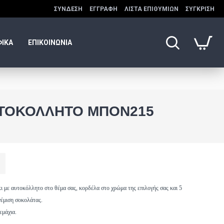
ΣΎΝΔΕΣΗ
ΕΓΓΡΑΦΉ
ΛΊΣΤΑ ΕΠΙΘΥΜΙΏΝ
ΣΎΓΚΡΙΣΗ
ΦΙΚΑ
ΕΠΙΚΟΙΝΩΝΙΑ
ΥΤΟΚΌΛΛΗΤΟ ΜΠΟΝ215
κι με
αυτοκόλλητο στο θέμα σας, κορδέλα στο χρώμα της επιλογής σας και 5
γέμιση σοκολάτας.
εμάχια.