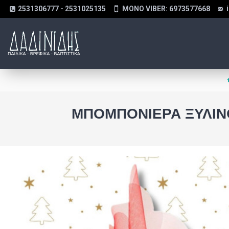
2531306777 - 2531025135
MONO VIBER: 6973577668
ΜΠΟΜΠΟΝΙΈΡΑ ΞΎΛΙΝ