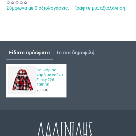
Σύμφωνα με 0 αξιολογήσεις.
-
Γράψτε μια αξιολόγηση
Είδατε πρόσφατα
Τα πιο δημοφιλή
Πουκάμισο
καρό με γούνα
Funky 226-
108110
23,00€