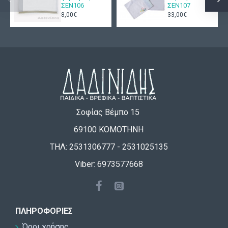
ΣΕΝ106
ΣΕΝ107
8,00€
33,00€
Σοφίας Βέμπο 15
69100 ΚΟΜΟΤΗΝΗ
ΤΗΛ: 2531306777 - 2531025135
Viber: 6973577668
ΠΛΗΡΟΦΟΡΊΕΣ
Όροι χρήσης