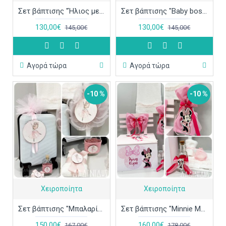
Σετ βάπτισης "Ήλιος με λουλούδια" ΣΕΤ-Κ100
Σετ βάπτισης "Baby boss girl" ΣΕΤ-Κ99
130,00€
130,00€
145,00€
145,00€
Αγορά τώρα
Αγορά τώρα
-10 %
-10 %
Χειροποίητα
Χειροποίητα
Σετ βάπτισης "Μπαλαρίνα" ΣΕΤ-Κ98
Σετ βάπτισης "Minnie Mouse" ΣΕΤ-Κ97
150,00€
160,00€
167,00€
178,00€