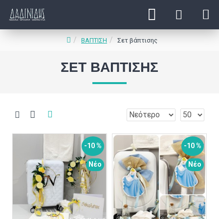
ΒΑΠΤΙΣΗ
Σετ βάπτισης
ΣΕΤ ΒΆΠΤΙΣΗΣ
-10 %
-10 %
Νέο
Νέο