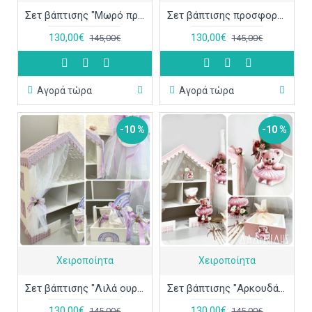
Σετ βάπτισης "Μωρό πριγκίπισσα" ΣΕΤ-Κ84
Σετ βάπτισης προσφορά "Ψάθινη τσάντα boho" ΣΕΤ-Κ83
130,00€
130,00€
145,00€
145,00€
Αγορά τώρα
Αγορά τώρα
-10 %
-10 %
Χειροποίητα
Χειροποίητα
Σετ βάπτισης "Λιλά ουράνιο τόξο" ΣΕΤ-Κ81
Σετ βάπτισης "Αρκουδάκι μπαλαρίνα" ΣΕΤ-Κ79
130,00€
130,00€
145,00€
145,00€