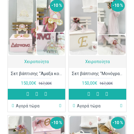
-10 %
-10 %
Χειροποίητα
Χειροποίητα
Σετ βάπτισης "Άμαξα κολοκύθα" ΣΕΤ-Κ92
Σετ βάπτισης "Μονόγραμμα plexiglass" ΣΕΤ-Κ91
150,00€
150,00€
167,00€
167,00€
Αγορά τώρα
Αγορά τώρα
-10 %
-10 %