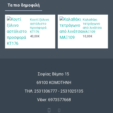
Τα πιο δημοφιλή
Κουτί ξύλινο
Καλαθάκι
αστόλιστο
τετράγωνο
προσφορά
από λινάτσα
ΚΤ176
ΜΑΞ109
40,00€
10,00€
Σοφίας Βέμπο 15
69100 ΚΟΜΟΤΗΝΗ
ΤΗΛ: 2531306777 - 2531025135
Viber: 6973577668