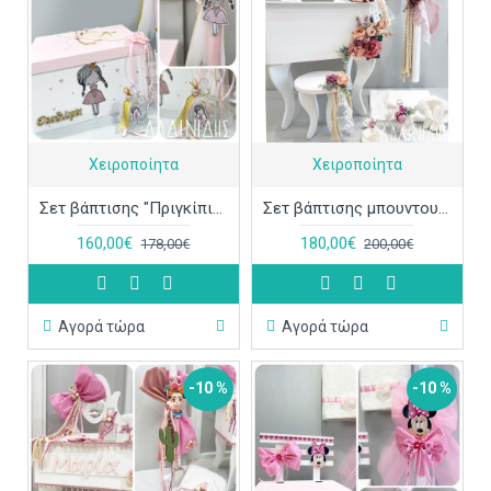
Χειροποίητα
Χειροποίητα
Σετ βάπτισης "Πριγκίπισσα" ΣΕΤ-Κ71
Σετ βάπτισης μπουντουάρ "Λουλούδια και πούπουλο" ΣΕΤ-Κ69
160,00€
180,00€
178,00€
200,00€
Αγορά τώρα
Αγορά τώρα
-10 %
-10 %