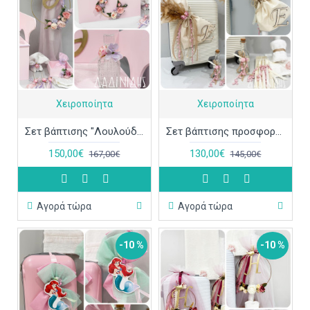
Χειροποίητα
Χειροποίητα
Σετ βάπτισης "Λουλούδια μονόγραμμα γκλίτερ" ΣΕΤ-Κ90
Σετ βάπτισης προσφορά "Boho pampas Μονόγραμμα" ΣΕΤ-Κ89
150,00€
130,00€
167,00€
145,00€
Αγορά τώρα
Αγορά τώρα
-10 %
-10 %